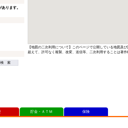
があります。
【地図の二次利用について】このページで公開している地図及び
超えて、許可なく複製、改変、送信等、二次利用することは著作
検 索
便
貯金・ＡＴＭ
保険