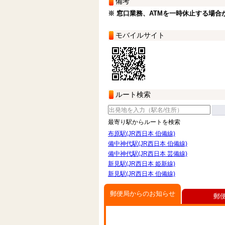
備考
※ 窓口業務、ATMを一時休止する場合
モバイルサイト
ルート検索
最寄り駅からルートを検索
布原駅(JR西日本 伯備線)
備中神代駅(JR西日本 伯備線)
備中神代駅(JR西日本 芸備線)
新見駅(JR西日本 姫新線)
新見駅(JR西日本 伯備線)
郵便局からのお知らせ
郵