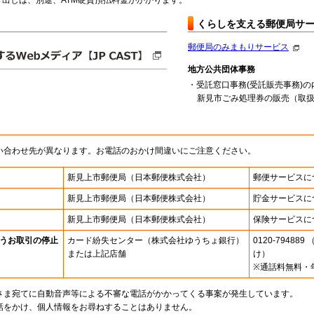
出しは、別途、ATM硬貨預払料金がかかります。
くらしを支える郵便局サ
郵便局のみまもりサービス
地方公共団体事務
・受託窓口事務(受託販売事務)の
新見市ごみ処理券の販売（取扱時間
い合わせ先が異なります。お電話のおかけ間違いにご注意ください。
新見上市郵便局
（日本郵便株式会社）
郵便サービスに
新見上市郵便局
（日本郵便株式会社）
貯金サービスに
新見上市郵便局
（日本郵便株式会社）
保険サービスに
うお取引の停止
カード紛失センター
（株式会社ゆうちょ銀行）
0120-7948
または上記店舗
け）
※通話料無料・
さま宛てに自動音声等による不審な電話がかかってくる事案が発生しています。
話をかけ、個人情報をお尋ねすることはありません。