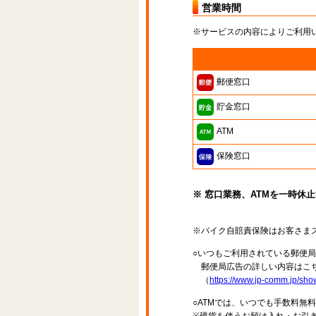
営業時間
※サービスの内容によりご利用
郵便窓口
貯金窓口
ATM
保険窓口
※ 窓口業務、ATMを一時休
※バイク自賠責保険はお客さま
○いつもご利用されている郵便
郵便局広告の詳しい内容はこち
（
https://www.jp-comm.jp/s
○ATMでは、いつでも手数料無