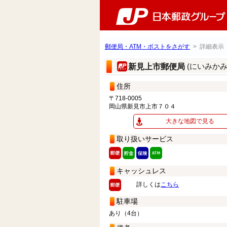
郵便局・ATM・ポストをさがす
> 詳細表示
(にいみか
新見上市郵便局
住所
〒718-0005
岡山県新見市上市７０４
大きな地図で見る
取り扱いサービス
キャッシュレス
詳しくは
こちら
駐車場
あり（4台）