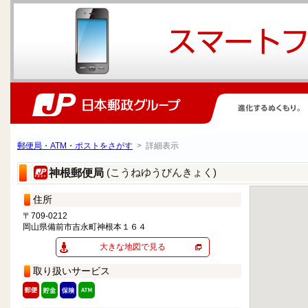
郵便局・ATM・ポストをさがす
> 詳細表示
(こうねゆうびんきょく)
神根郵便局
住所
〒709-0212
岡山県備前市吉永町神根本１６４
大きな地図で見る
取り扱いサービス