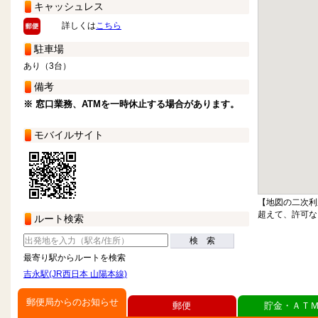
キャッシュレス
詳しくは
こちら
駐車場
あり（3台）
備考
※ 窓口業務、ATMを一時休止する場合があります。
モバイルサイト
【地図の二次利
超えて、許可な
ルート検索
検 索
最寄り駅からルートを検索
吉永駅(JR西日本 山陽本線)
郵便局からのお知らせ
郵便
貯金・ＡＴ