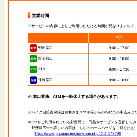
営業時間
※サービスの内容によりご利用いただける時間が異なりますので
平日
郵便窓口
9:00～17:00
貯金窓口
9:00～16:00
ATM
9:00～17:30
保険窓口
9:00～16:00
※ 窓口業務、ATMを一時休止する場合があります。
※バイク自賠責保険はお客さまスマホ等からのWebでの申込みと
○いつもご利用されている郵便局で、商品やサービスを宣伝してみ
郵便局広告の詳しい内容はこちらのホームページをご覧くださ
（
https://www.jp-comm.jp/showshop.php?CD=543290
）