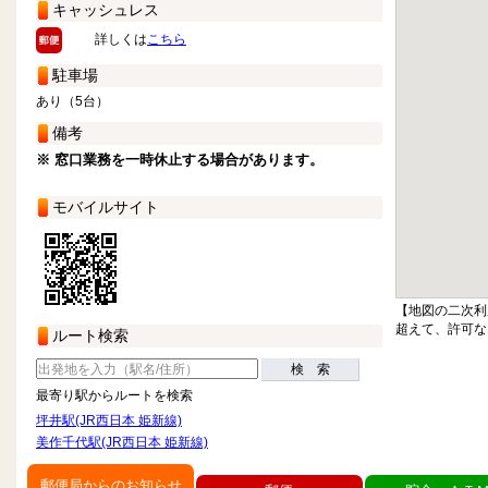
キャッシュレス
詳しくは
こちら
駐車場
あり（5台）
備考
※ 窓口業務を一時休止する場合があります。
モバイルサイト
【地図の二次利
超えて、許可な
ルート検索
検 索
最寄り駅からルートを検索
坪井駅(JR西日本 姫新線)
美作千代駅(JR西日本 姫新線)
郵便局からのお知らせ