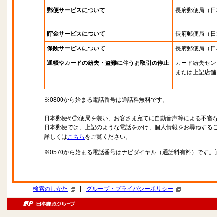
郵便サービスについて
長府郵便局
（日
貯金サービスについて
長府郵便局
（日
保険サービスについて
長府郵便局
（日
通帳やカードの紛失・盗難に伴うお取引の停止
カード紛失セン
または上記店舗
※0800から始まる電話番号は通話料無料です。
日本郵便や郵便局を装い、お客さま宛てに自動音声等による不審
日本郵便では、上記のような電話をかけ、個人情報をお尋ねする
詳しくは
こちら
をご覧ください。
※0570から始まる電話番号はナビダイヤル（通話料有料）です
|
検索のしかた
グループ・プライバシーポリシー