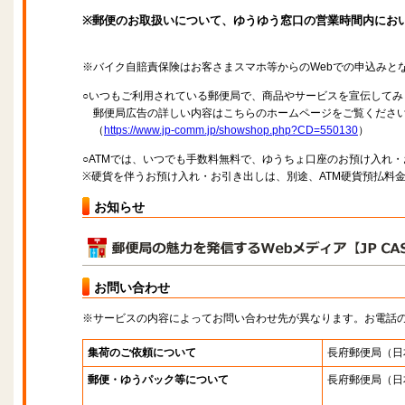
※郵便のお取扱いについて、ゆうゆう窓口の営業時間内にお
※バイク自賠責保険はお客さまスマホ等からのWebでの申込みと
○いつもご利用されている郵便局で、商品やサービスを宣伝してみ
郵便局広告の詳しい内容はこちらのホームページをご覧くださ
（
https://www.jp-comm.jp/showshop.php?CD=550130
）
○ATMでは、いつでも手数料無料で、ゆうちょ口座のお預け入れ
※硬貨を伴うお預け入れ・お引き出しは、別途、ATM硬貨預払料
お知らせ
お問い合わせ
※サービスの内容によってお問い合わせ先が異なります。お電話
集荷のご依頼について
長府郵便局
（日
郵便・ゆうパック等について
長府郵便局
（日