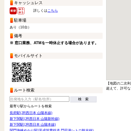
キャッシュレス
詳しくは
こちら
駐車場
あり（10台）
備考
※ 窓口業務、ATMを一時休止する場合があります。
モバイルサイト
【地図の二次利
超えて、許可な
ルート検索
検 索
最寄り駅からルートを検索
長府駅(JR西日本 山陽本線)
新下関駅(JR西日本 山陽新幹線)
新下関駅(JR西日本 山陽本線)
関門海峡めかり駅(平成筑豊鉄道 門司港レトロ観光線)