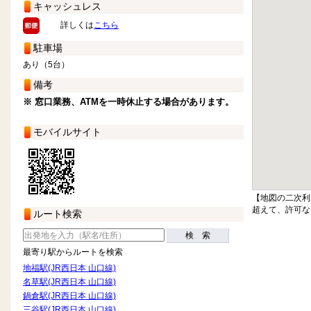
キャッシュレス
詳しくは
こちら
駐車場
あり（5台）
備考
※ 窓口業務、ATMを一時休止する場合があります。
モバイルサイト
【地図の二次利
超えて、許可な
ルート検索
検 索
最寄り駅からルートを検索
地福駅(JR西日本 山口線)
名草駅(JR西日本 山口線)
鍋倉駅(JR西日本 山口線)
三谷駅(JR西日本 山口線)