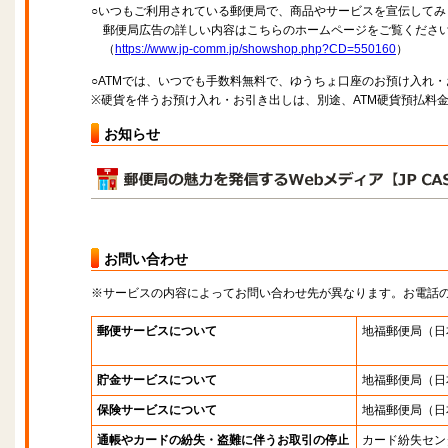
○いつもご利用されている郵便局で、商品やサービスを宣伝してみ
郵便局広告の詳しい内容はこちらのホームページをご覧くださ
（
https://www.jp-comm.jp/showshop.php?CD=550160
）
○ATMでは、いつでも手数料無料で、ゆうちょ口座のお預け入れ
※硬貨を伴うお預け入れ・お引き出しは、別途、ATM硬貨預払料
お知らせ
お問い合わせ
※サービスの内容によってお問い合わせ先が異なります。お電話
郵便サービスについて
地福郵便局
（日
貯金サービスについて
地福郵便局
（日
保険サービスについて
地福郵便局
（日
通帳やカードの紛失・盗難に伴うお取引の停止
カード紛失セン