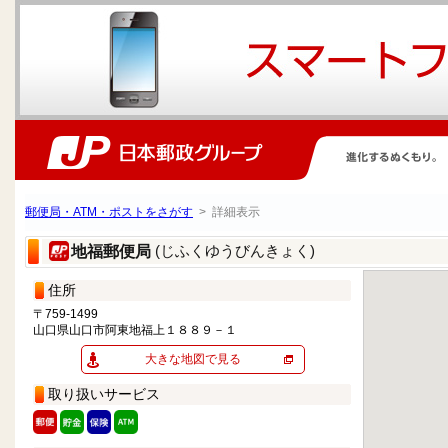
郵便局・ATM・ポストをさがす
> 詳細表示
(じふくゆうびんきょく)
地福郵便局
住所
〒759-1499
山口県山口市阿東地福上１８８９－１
大きな地図で見る
取り扱いサービス