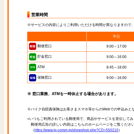
営業時間
※サービスの内容によりご利用いただける時間が異なりますので
平日
郵便窓口
9:00～17:00
貯金窓口
9:00～16:00
ATM
8:45～18:00
保険窓口
9:00～16:00
※ 窓口業務、ATMを一時休止する場合があります。
※バイク自賠責保険はお客さまスマホ等からのWebでの申込みと
○いつもご利用されている郵便局で、商品やサービスを宣伝してみ
郵便局広告の詳しい内容はこちらのホームページをご覧くださ
（
https://www.jp-comm.jp/showshop.php?CD=550210
）