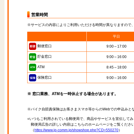
営業時間
※サービスの内容によりご利用いただける時間が異なりますので
平日
郵便窓口
9:00～17:00
貯金窓口
9:00～16:00
ATM
8:45～18:00
保険窓口
9:00～16:00
※ 窓口業務、ATMを一時休止する場合があります。
※バイク自賠責保険はお客さまスマホ等からのWebでの申込みと
○いつもご利用されている郵便局で、商品やサービスを宣伝してみ
郵便局広告の詳しい内容はこちらのホームページをご覧くださ
（
https://www.jp-comm.jp/showshop.php?CD=550270
）