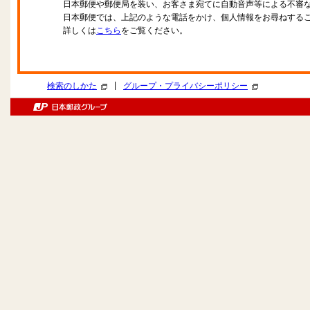
日本郵便や郵便局を装い、お客さま宛てに自動音声等による不審
日本郵便では、上記のような電話をかけ、個人情報をお尋ねする
詳しくは
こちら
をご覧ください。
|
検索のしかた
グループ・プライバシーポリシー