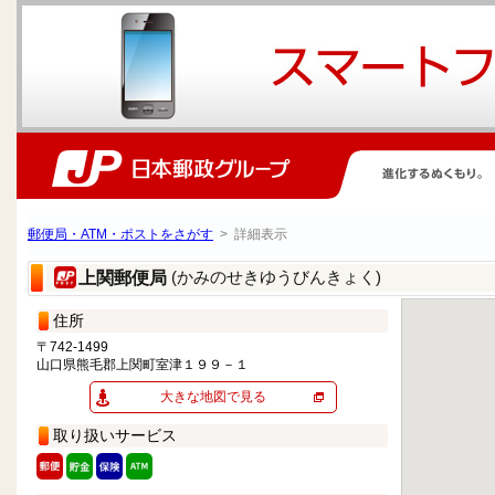
郵便局・ATM・ポストをさがす
> 詳細表示
(かみのせきゆうびんきょく)
上関郵便局
住所
〒742-1499
山口県熊毛郡上関町室津１９９－１
大きな地図で見る
取り扱いサービス