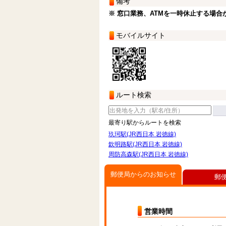
備考
※ 窓口業務、ATMを一時休止する場合
モバイルサイト
ルート検索
最寄り駅からルートを検索
玖珂駅(JR西日本 岩徳線)
欽明路駅(JR西日本 岩徳線)
周防高森駅(JR西日本 岩徳線)
郵便局からのお知らせ
郵
営業時間