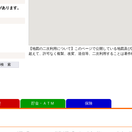
があります。
【地図の二次利用について】このページで公開している地図及び
超えて、許可なく複製、改変、送信等、二次利用することは著作
検 索
便
貯金・ＡＴＭ
保険