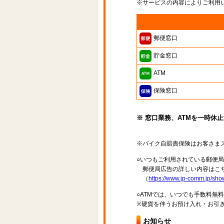
※サービスの内容によりご利用
郵便窓口
貯金窓口
ATM
保険窓口
※ 窓口業務、ATMを一時休
※バイク自賠責保険はお客さま
○いつもご利用されている郵便
郵便局広告の詳しい内容はこち
（
https://www.jp-comm.jp/s
○ATMでは、いつでも手数料無
※硬貨を伴うお預け入れ・お引き
お知らせ