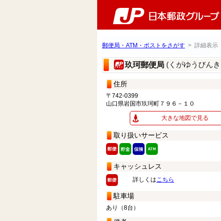
郵便局・ATM・ポストをさがす
> 詳細表示
(くがゆうびんき
玖珂郵便局
住所
〒742-0399
山口県岩国市玖珂町７９６－１０
大きな地図で見る
取り扱いサービス
キャッシュレス
詳しくは
こちら
駐車場
あり（8台）