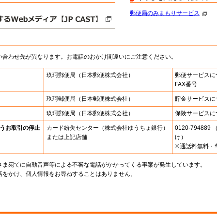
郵便局のみまもりサービス
い合わせ先が異なります。お電話のおかけ間違いにご注意ください。
玖珂郵便局
（日本郵便株式会社）
郵便サービスに
FAX番号
玖珂郵便局
（日本郵便株式会社）
貯金サービスに
玖珂郵便局
（日本郵便株式会社）
保険サービスに
うお取引の停止
カード紛失センター
（株式会社ゆうちょ銀行）
0120-7948
または上記店舗
け）
※通話料無料・
さま宛てに自動音声等による不審な電話がかかってくる事案が発生しています。
話をかけ、個人情報をお尋ねすることはありません。
。