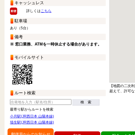
キャッシュレス
詳しくは
こちら
駐車場
あり（5台）
備考
※ 窓口業務、ATMを一時休止する場合があります。
モバイルサイト
【地図の二次利
超えて、許可な
ルート検索
検 索
最寄り駅からルートを検索
小月駅(JR西日本 山陽本線)
埴生駅(JR西日本 山陽本線)
郵便局からのお知らせ