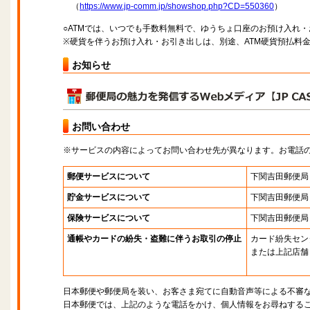
（
https://www.jp-comm.jp/showshop.php?CD=550360
）
○ATMでは、いつでも手数料無料で、ゆうちょ口座のお預け入れ
※硬貨を伴うお預け入れ・お引き出しは、別途、ATM硬貨預払料
お知らせ
お問い合わせ
※サービスの内容によってお問い合わせ先が異なります。お電話
郵便サービスについて
下関吉田郵便局
貯金サービスについて
下関吉田郵便局
保険サービスについて
下関吉田郵便局
通帳やカードの紛失・盗難に伴うお取引の停止
カード紛失セン
または上記店舗
日本郵便や郵便局を装い、お客さま宛てに自動音声等による不審
日本郵便では、上記のような電話をかけ、個人情報をお尋ねする