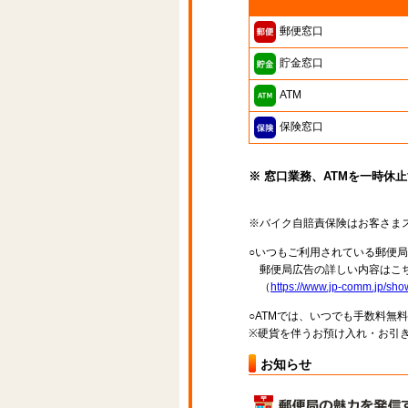
郵便窓口
貯金窓口
ATM
保険窓口
※ 窓口業務、ATMを一時休
※バイク自賠責保険はお客さま
○いつもご利用されている郵便
郵便局広告の詳しい内容はこち
（
https://www.jp-comm.jp/s
○ATMでは、いつでも手数料無
※硬貨を伴うお預け入れ・お引き
お知らせ