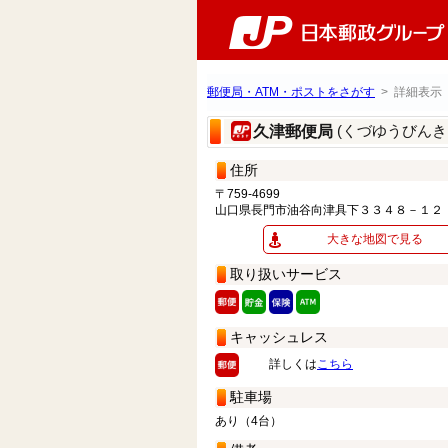
郵便局・ATM・ポストをさがす
> 詳細表示
(くづゆうびんき
久津郵便局
住所
〒759-4699
山口県長門市油谷向津具下３３４８－１２
大きな地図で見る
取り扱いサービス
キャッシュレス
詳しくは
こちら
駐車場
あり（4台）