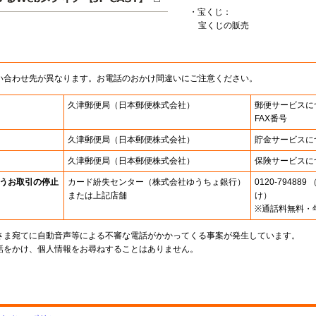
・宝くじ：
宝くじの販売
い合わせ先が異なります。お電話のおかけ間違いにご注意ください。
久津郵便局
（日本郵便株式会社）
郵便サービスに
FAX番号
久津郵便局
（日本郵便株式会社）
貯金サービスに
久津郵便局
（日本郵便株式会社）
保険サービスに
うお取引の停止
カード紛失センター
（株式会社ゆうちょ銀行）
0120-7948
または上記店舗
け）
※通話料無料・
さま宛てに自動音声等による不審な電話がかかってくる事案が発生しています。
話をかけ、個人情報をお尋ねすることはありません。
。