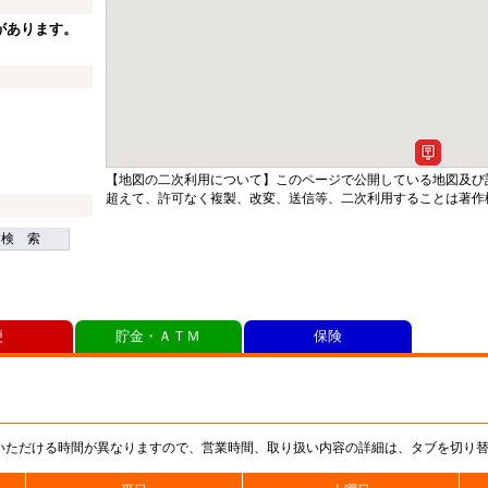
があります。
【地図の二次利用について】このページで公開している地図及び
超えて、許可なく複製、改変、送信等、二次利用することは著作
検 索
便
貯金・ＡＴＭ
保険
いただける時間が異なりますので、営業時間、取り扱い内容の詳細は、タブを切り