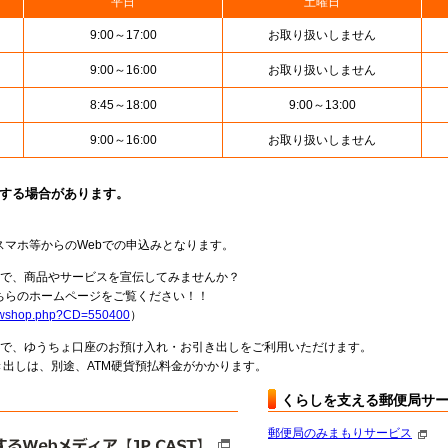
平日
土曜日
9:00～17:00
お取り扱いしません
9:00～16:00
お取り扱いしません
8:45～18:00
9:00～13:00
9:00～16:00
お取り扱いしません
止する場合があります。
スマホ等からのWebでの申込みとなります。
局で、商品やサービスを宣伝してみませんか？
らのホームページをご覧ください！！
howshop.php?CD=550400
）
料で、ゆうちょ口座のお預け入れ・お引き出しをご利用いただけます。
出しは、別途、ATM硬貨預払料金がかかります。
くらしを支える郵便局サ
郵便局のみまもりサービス