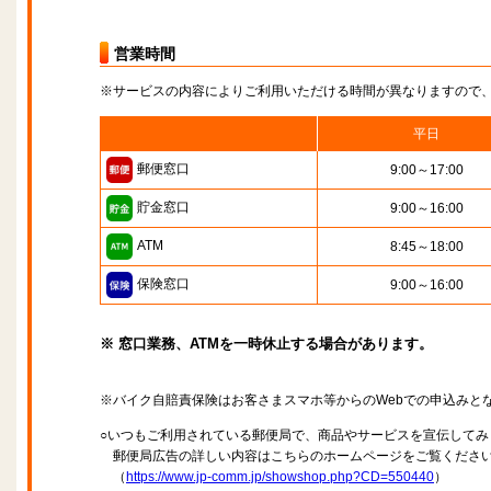
営業時間
※サービスの内容によりご利用いただける時間が異なりますので
平日
郵便窓口
9:00～17:00
貯金窓口
9:00～16:00
ATM
8:45～18:00
保険窓口
9:00～16:00
※ 窓口業務、ATMを一時休止する場合があります。
※バイク自賠責保険はお客さまスマホ等からのWebでの申込みと
○いつもご利用されている郵便局で、商品やサービスを宣伝してみ
郵便局広告の詳しい内容はこちらのホームページをご覧くださ
（
https://www.jp-comm.jp/showshop.php?CD=550440
）