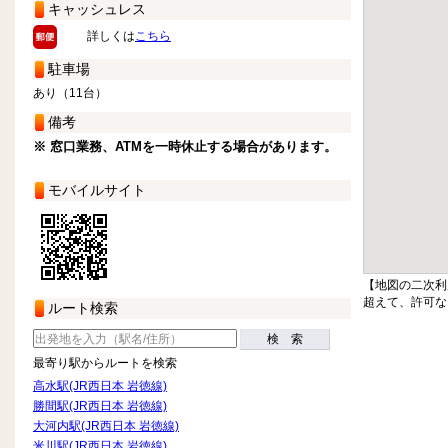
キャッシュレス
詳しくは
こちら
駐車場
あり（11台）
備考
※ 窓口業務、ATMを一時休止する場合があります。
モバイルサイト
【地図の二次利
超えて、許可な
ルート検索
検 索
最寄り駅からルートを検索
高水駅(JR西日本 岩徳線)
勝間駅(JR西日本 岩徳線)
大河内駅(JR西日本 岩徳線)
米川駅(JR西日本 岩徳線)