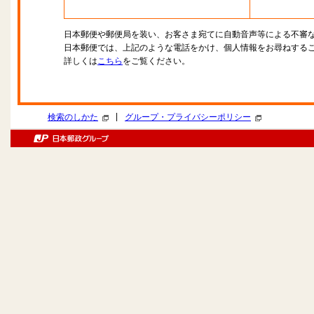
日本郵便や郵便局を装い、お客さま宛てに自動音声等による不審
日本郵便では、上記のような電話をかけ、個人情報をお尋ねする
詳しくは
こちら
をご覧ください。
|
検索のしかた
グループ・プライバシーポリシー