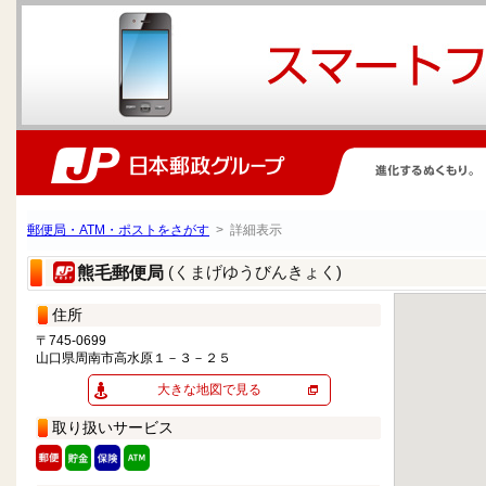
郵便局・ATM・ポストをさがす
> 詳細表示
(くまげゆうびんきょく)
熊毛郵便局
住所
〒745-0699
山口県周南市高水原１－３－２５
大きな地図で見る
取り扱いサービス