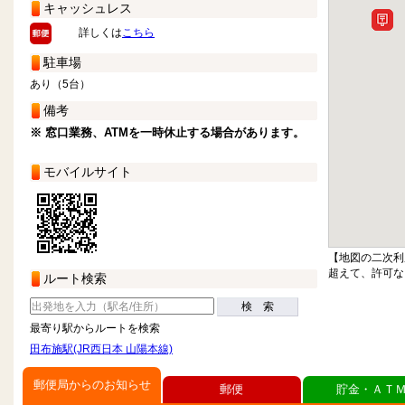
キャッシュレス
詳しくは
こちら
駐車場
あり（5台）
備考
※ 窓口業務、ATMを一時休止する場合があります。
モバイルサイト
【地図の二次利
超えて、許可な
ルート検索
検 索
最寄り駅からルートを検索
田布施駅(JR西日本 山陽本線)
郵便局からのお知らせ
郵便
貯金・ＡＴ