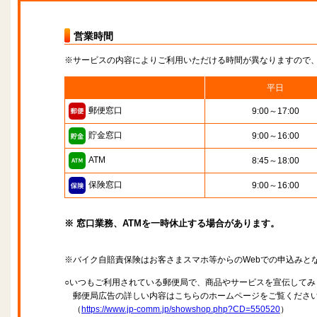
営業時間
※サービスの内容によりご利用いただける時間が異なりますので
平日
郵便窓口
9:00～17:00
貯金窓口
9:00～16:00
ATM
8:45～18:00
保険窓口
9:00～16:00
※ 窓口業務、ATMを一時休止する場合があります。
※バイク自賠責保険はお客さまスマホ等からのWebでの申込みと
○いつもご利用されている郵便局で、商品やサービスを宣伝してみ
郵便局広告の詳しい内容はこちらのホームページをご覧くださ
（
https://www.jp-comm.jp/showshop.php?CD=550520
）