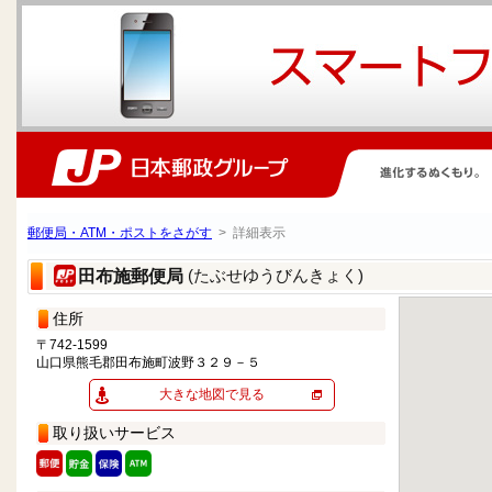
郵便局・ATM・ポストをさがす
> 詳細表示
(たぶせゆうびんきょく)
田布施郵便局
住所
〒742-1599
山口県熊毛郡田布施町波野３２９－５
大きな地図で見る
取り扱いサービス