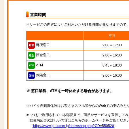
営業時間
※サービスの内容によりご利用いただける時間が異なりますので
平日
郵便窓口
9:00～17:00
貯金窓口
9:00～16:00
ATM
8:45～18:00
保険窓口
9:00～16:00
※ 窓口業務、ATMを一時休止する場合があります。
※バイク自賠責保険はお客さまスマホ等からのWebでの申込みと
○いつもご利用されている郵便局で、商品やサービスを宣伝してみ
郵便局広告の詳しい内容はこちらのホームページをご覧くださ
（
https://www.jp-comm.jp/showshop.php?CD=550520
）