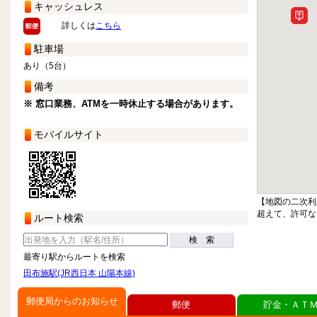
キャッシュレス
詳しくは
こちら
駐車場
あり（5台）
備考
※ 窓口業務、ATMを一時休止する場合があります。
モバイルサイト
【地図の二次利
超えて、許可な
ルート検索
検 索
最寄り駅からルートを検索
田布施駅(JR西日本 山陽本線)
郵便局からのお知らせ
郵便
貯金・ＡＴ