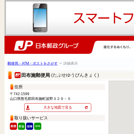
郵便局・ATM・ポストをさがす
> 詳細表示
(たぶせゆうびんきょく)
田布施郵便局
住所
〒742-1599
山口県熊毛郡田布施町波野３２９－５
大きな地図で見る
取り扱いサービス