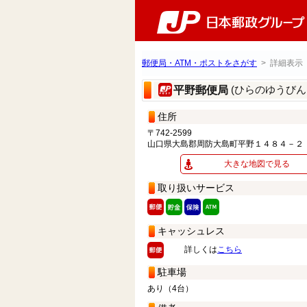
郵便局・ATM・ポストをさがす
> 詳細表示
(ひらのゆうびん
平野郵便局
住所
〒742-2599
山口県大島郡周防大島町平野１４８４－２
大きな地図で見る
取り扱いサービス
キャッシュレス
詳しくは
こちら
駐車場
あり（4台）