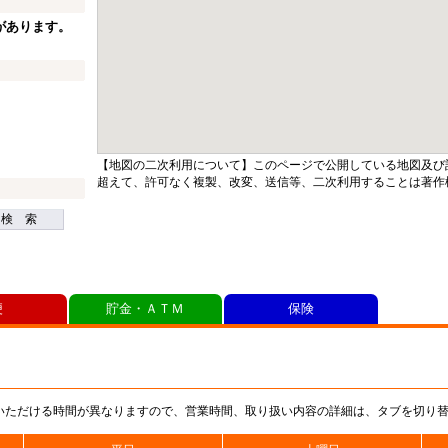
があります。
【地図の二次利用について】このページで公開している地図及び
超えて、許可なく複製、改変、送信等、二次利用することは著作
検 索
便
貯金・ＡＴＭ
保険
いただける時間が異なりますので、営業時間、取り扱い内容の詳細は、タブを切り