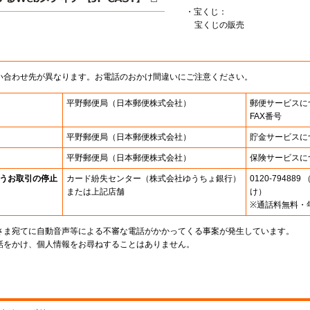
・宝くじ：
宝くじの販売
い合わせ先が異なります。お電話のおかけ間違いにご注意ください。
平野郵便局
（日本郵便株式会社）
郵便サービスに
FAX番号
平野郵便局
（日本郵便株式会社）
貯金サービスに
平野郵便局
（日本郵便株式会社）
保険サービスに
うお取引の停止
カード紛失センター
（株式会社ゆうちょ銀行）
0120-7948
または上記店舗
け）
※通話料無料・
さま宛てに自動音声等による不審な電話がかかってくる事案が発生しています。
話をかけ、個人情報をお尋ねすることはありません。
。