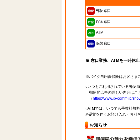
郵便窓口
貯金窓口
ATM
保険窓口
※ 窓口業務、ATMを一時休
※バイク自賠責保険はお客さま
○いつもご利用されている郵便
郵便局広告の詳しい内容はこち
（
https://www.jp-comm.jp/s
○ATMでは、いつでも手数料無
※硬貨を伴うお預け入れ・お引き
お知らせ