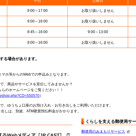
平日
土曜日
9:00～17:00
お取り扱いしません
9:00～16:00
お取り扱いしません
8:45～18:00
9:00～13:00
9:00～16:00
お取り扱いしません
止する場合があります。
スマホ等からのWebでの申込みとなります。
局で、商品やサービスを宣伝してみませんか？
らのホームページをご覧ください！！
howshop.php?CD=550570
）
料で、ゆうちょ口座のお預け入れ・お引き出しをご利用いただけます。
出しは、別途、ATM硬貨預払料金がかかります。
くらしを支える郵便局サ
郵便局のみまもりサービス