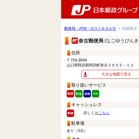
郵便局・ATM・ポストをさがす
> 詳細表示
(なごゆうびんき
奈古郵便局
住所
〒759-3699
山口県阿武郡阿武町奈古２９５５－１２
大きな地図で見る
取り扱いサービス
キャッシュレス
詳しくは
こちら
駐車場
あり（3台）