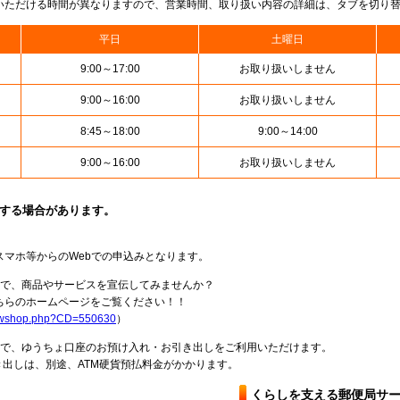
いただける時間が異なりますので、営業時間、取り扱い内容の詳細は、タブを切り
平日
土曜日
9:00～17:00
お取り扱いしません
9:00～16:00
お取り扱いしません
8:45～18:00
9:00～14:00
9:00～16:00
お取り扱いしません
止する場合があります。
スマホ等からのWebでの申込みとなります。
局で、商品やサービスを宣伝してみませんか？
らのホームページをご覧ください！！
howshop.php?CD=550630
）
料で、ゆうちょ口座のお預け入れ・お引き出しをご利用いただけます。
出しは、別途、ATM硬貨預払料金がかかります。
くらしを支える郵便局サ