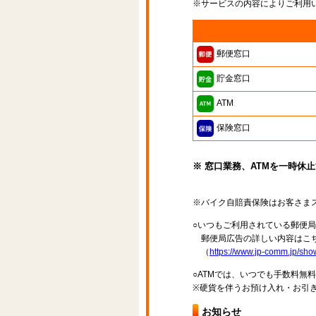
※サービスの内容によりご利用
郵便窓口
貯金窓口
ATM
保険窓口
※ 窓口業務、ATMを一時休
※バイク自賠責保険はお客さま
○いつもご利用されている郵便
郵便局広告の詳しい内容はこち
（
https://www.jp-comm.jp/s
○ATMでは、いつでも手数料無
※硬貨を伴うお預け入れ・お引き
お知らせ