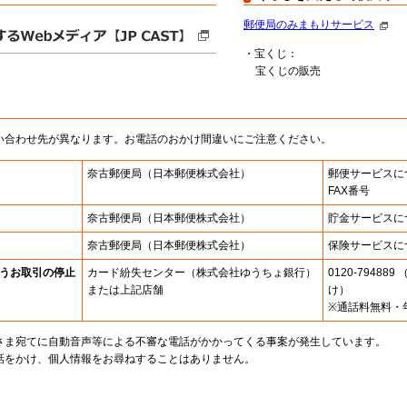
郵便局のみまもりサービス
・宝くじ：
宝くじの販売
い合わせ先が異なります。お電話のおかけ間違いにご注意ください。
奈古郵便局
（日本郵便株式会社）
郵便サービスに
FAX番号
奈古郵便局
（日本郵便株式会社）
貯金サービスに
奈古郵便局
（日本郵便株式会社）
保険サービスに
うお取引の停止
カード紛失センター
（株式会社ゆうちょ銀行）
0120-7948
または上記店舗
け）
※通話料無料・
さま宛てに自動音声等による不審な電話がかかってくる事案が発生しています。
話をかけ、個人情報をお尋ねすることはありません。
。