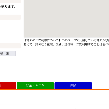
があります。
【地図の二次利用について】このページで公開している地図及び
超えて、許可なく複製、改変、送信等、二次利用することは著作
検 索
便
貯金・ＡＴＭ
保険