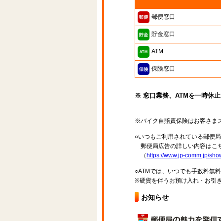
郵便窓口
貯金窓口
ATM
保険窓口
※ 窓口業務、ATMを一時休
※バイク自賠責保険はお客さま
○いつもご利用されている郵便
郵便局広告の詳しい内容はこち
（
https://www.jp-comm.jp/s
○ATMでは、いつでも手数料無
※硬貨を伴うお預け入れ・お引き
お知らせ