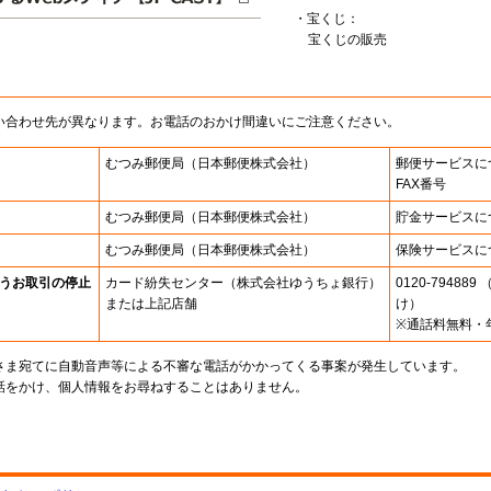
・宝くじ：
宝くじの販売
い合わせ先が異なります。お電話のおかけ間違いにご注意ください。
むつみ郵便局
（日本郵便株式会社）
郵便サービスに
FAX番号
むつみ郵便局
（日本郵便株式会社）
貯金サービスに
むつみ郵便局
（日本郵便株式会社）
保険サービスに
うお取引の停止
カード紛失センター
（株式会社ゆうちょ銀行）
0120-7948
または上記店舗
け）
※通話料無料・
さま宛てに自動音声等による不審な電話がかかってくる事案が発生しています。
話をかけ、個人情報をお尋ねすることはありません。
。