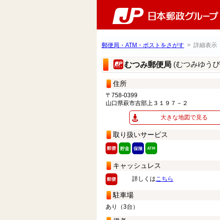
郵便局・ATM・ポストをさがす
> 詳細表示
(むつみゆうび
むつみ郵便局
住所
〒758-0399
山口県萩市吉部上３１９７－２
大きな地図で見る
取り扱いサービス
キャッシュレス
詳しくは
こちら
駐車場
あり（3台）