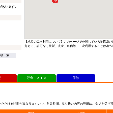
があります。
【地図の二次利用について】このページで公開している地図及び
超えて、許可なく複製、改変、送信等、二次利用することは著作
検 索
便
貯金・ＡＴＭ
保険
いただける時間が異なりますので、営業時間、取り扱い内容の詳細は、タブを切り