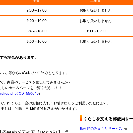
平日
土曜日
9:00～17:00
お取り扱いしません
9:00～16:00
お取り扱いしません
8:45～18:00
9:00～13:00
9:00～16:00
お取り扱いしません
止する場合があります。
スマホ等からのWebでの申込みとなります。
局で、商品やサービスを宣伝してみませんか？
らのホームページをご覧ください！！
howshop.php?CD=550640
）
料で、ゆうちょ口座のお預け入れ・お引き出しをご利用いただけます。
出しは、別途、ATM硬貨預払料金がかかります。
くらしを支える郵便局サ
郵便局のみまもりサービス