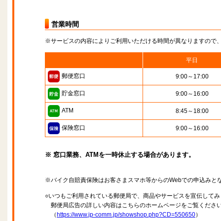
営業時間
※サービスの内容によりご利用いただける時間が異なりますので
平日
郵便窓口
9:00～17:00
貯金窓口
9:00～16:00
ATM
8:45～18:00
保険窓口
9:00～16:00
※ 窓口業務、ATMを一時休止する場合があります。
※バイク自賠責保険はお客さまスマホ等からのWebでの申込みと
○いつもご利用されている郵便局で、商品やサービスを宣伝してみ
郵便局広告の詳しい内容はこちらのホームページをご覧くださ
（
https://www.jp-comm.jp/showshop.php?CD=550650
）