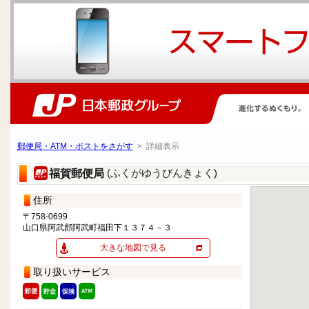
郵便局・ATM・ポストをさがす
> 詳細表示
(ふくがゆうびんきょく)
福賀郵便局
住所
〒758-0699
山口県阿武郡阿武町福田下１３７４－３
大きな地図で見る
取り扱いサービス