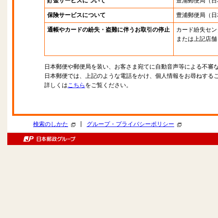
貯金サービスについて
豊浦郵便局
（日
保険サービスについて
豊浦郵便局
（日
通帳やカードの紛失・盗難に伴うお取引の停止
カード紛失セン
または上記店舗
日本郵便や郵便局を装い、お客さま宛てに自動音声等による不審
日本郵便では、上記のような電話をかけ、個人情報をお尋ねする
詳しくは
こちら
をご覧ください。
|
検索のしかた
グループ・プライバシーポリシー