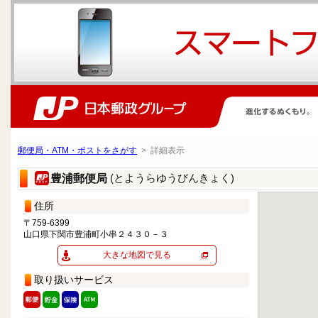
郵便局・ATM・ポストをさがす
> 詳細表示
(とようらゆうびんきょく)
豊浦郵便局
住所
〒759-6399
山口県下関市豊浦町小串２４３０－３
大きな地図で見る
取り扱いサービス