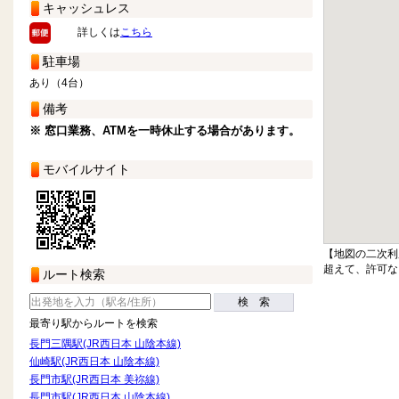
キャッシュレス
詳しくは
こちら
駐車場
あり（4台）
備考
※ 窓口業務、ATMを一時休止する場合があります。
モバイルサイト
【地図の二次利
超えて、許可な
ルート検索
検 索
最寄り駅からルートを検索
長門三隅駅(JR西日本 山陰本線)
仙崎駅(JR西日本 山陰本線)
長門市駅(JR西日本 美祢線)
長門市駅(JR西日本 山陰本線)