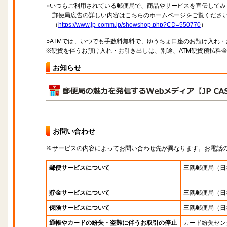
○いつもご利用されている郵便局で、商品やサービスを宣伝してみ
郵便局広告の詳しい内容はこちらのホームページをご覧くださ
（
https://www.jp-comm.jp/showshop.php?CD=550770
）
○ATMでは、いつでも手数料無料で、ゆうちょ口座のお預け入れ
※硬貨を伴うお預け入れ・お引き出しは、別途、ATM硬貨預払料
お知らせ
お問い合わせ
※サービスの内容によってお問い合わせ先が異なります。お電話
郵便サービスについて
三隅郵便局
（日
貯金サービスについて
三隅郵便局
（日
保険サービスについて
三隅郵便局
（日
通帳やカードの紛失・盗難に伴うお取引の停止
カード紛失セン