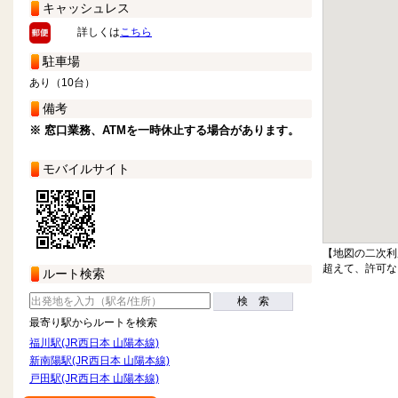
キャッシュレス
詳しくは
こちら
駐車場
あり（10台）
備考
※ 窓口業務、ATMを一時休止する場合があります。
モバイルサイト
【地図の二次利
超えて、許可な
ルート検索
検 索
最寄り駅からルートを検索
福川駅(JR西日本 山陽本線)
新南陽駅(JR西日本 山陽本線)
戸田駅(JR西日本 山陽本線)