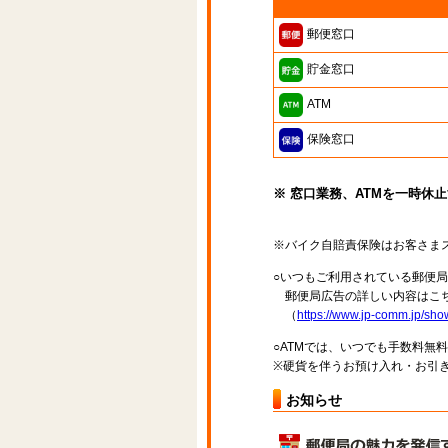
郵便窓口
貯金窓口
ATM
保険窓口
※ 窓口業務、ATMを一時休
※バイク自賠責保険はお客さま
○いつもご利用されている郵便
郵便局広告の詳しい内容はこち
（
https://www.jp-comm.jp/s
○ATMでは、いつでも手数料無
※硬貨を伴うお預け入れ・お引き
お知らせ