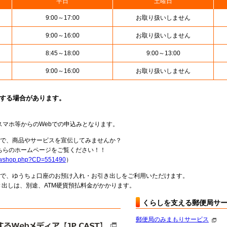
平日
土曜日
9:00～17:00
お取り扱いしません
9:00～16:00
お取り扱いしません
8:45～18:00
9:00～13:00
9:00～16:00
お取り扱いしません
止する場合があります。
スマホ等からのWebでの申込みとなります。
局で、商品やサービスを宣伝してみませんか？
らのホームページをご覧ください！！
howshop.php?CD=551490
）
料で、ゆうちょ口座のお預け入れ・お引き出しをご利用いただけます。
出しは、別途、ATM硬貨預払料金がかかります。
くらしを支える郵便局サ
郵便局のみまもりサービス