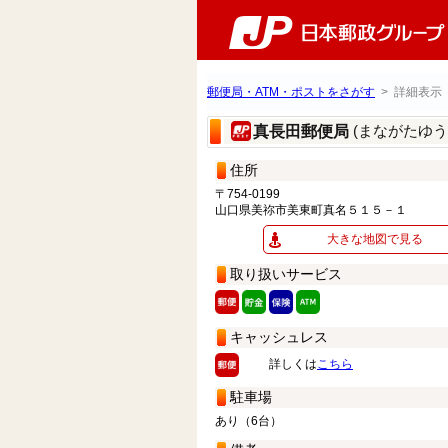
郵便局・ATM・ポストをさがす
> 詳細表示
(まながたゆう
真長田郵便局
住所
〒754-0199
山口県美祢市美東町真名５１５－１
大きな地図で見る
取り扱いサービス
キャッシュレス
詳しくは
こちら
駐車場
あり（6台）