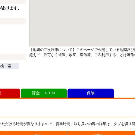
があります。
【地図の二次利用について】このページで公開している地図及び
超えて、許可なく複製、改変、送信等、二次利用することは著作
検 索
便
貯金・ＡＴＭ
保険
いただける時間が異なりますので、営業時間、取り扱い内容の詳細は、タブを切り