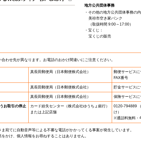
地方公共団体事務
・その他の地方公共団体事務の内
美祢市空き家バンク
（取扱時間 9:00～17:00）
・宝くじ：
宝くじの販売
い合わせ先が異なります。お電話のおかけ間違いにご注意ください。
真長田郵便局
（日本郵便株式会社）
郵便サービスに
FAX番号
真長田郵便局
（日本郵便株式会社）
貯金サービスに
真長田郵便局
（日本郵便株式会社）
保険サービスに
うお取引の停止
カード紛失センター
（株式会社ゆうちょ銀行）
0120-7948
または上記店舗
け）
※通話料無料・
さま宛てに自動音声等による不審な電話がかかってくる事案が発生しています。
話をかけ、個人情報をお尋ねすることはありません。