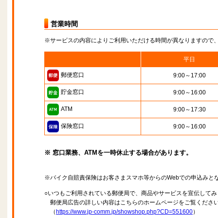
営業時間
※サービスの内容によりご利用いただける時間が異なりますので
平日
郵便窓口
9:00～17:00
貯金窓口
9:00～16:00
ATM
9:00～17:30
保険窓口
9:00～16:00
※ 窓口業務、ATMを一時休止する場合があります。
※バイク自賠責保険はお客さまスマホ等からのWebでの申込みと
○いつもご利用されている郵便局で、商品やサービスを宣伝してみ
郵便局広告の詳しい内容はこちらのホームページをご覧くださ
（
https://www.jp-comm.jp/showshop.php?CD=551600
）