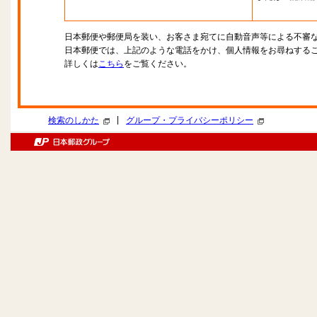
日本郵便や郵便局を装い、お客さま宛てに自動音声等による不審
日本郵便では、上記のような電話をかけ、個人情報をお尋ねする
詳しくは
こちら
をご覧ください。
|
検索のしかた
グループ・プライバシーポリシー