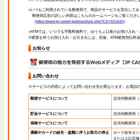
○いつもご利用されている郵便局で、商品やサービスを宣伝してみ
郵便局広告の詳しい内容はこちらのホームページをご覧くださ
（
https://www.jp-comm.jp/showshop.php?CD=551620
）
○ATMでは、いつでも手数料無料で、ゆうちょ口座のお預け入れ
※硬貨を伴うお預け入れ・お引き出しは、別途、ATM硬貨預払料
お知らせ
お問い合わせ
※サービスの内容によってお問い合わせ先が異なります。お電話
郵便サービスについて
北河内郵便局
（
貯金サービスについて
北河内郵便局
（
保険サービスについて
北河内郵便局
（
通帳やカードの紛失・盗難に伴うお取引の停止
カード紛失セン
または上記店舗