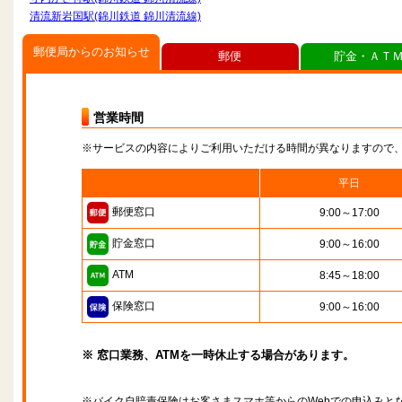
清流新岩国駅(錦川鉄道 錦川清流線)
郵便局からのお知らせ
郵便
貯金・ＡＴ
営業時間
※サービスの内容によりご利用いただける時間が異なりますので
平日
郵便窓口
9:00～17:00
貯金窓口
9:00～16:00
ATM
8:45～18:00
保険窓口
9:00～16:00
※ 窓口業務、ATMを一時休止する場合があります。
※バイク自賠責保険はお客さまスマホ等からのWebでの申込みと