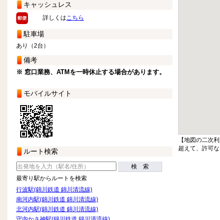
キャッシュレス
詳しくは
こちら
駐車場
あり（2台）
備考
※ 窓口業務、ATMを一時休止する場合があります。
モバイルサイト
【地図の二次利
超えて、許可な
ルート検索
検 索
最寄り駅からルートを検索
行波駅(錦川鉄道 錦川清流線)
南河内駅(錦川鉄道 錦川清流線)
北河内駅(錦川鉄道 錦川清流線)
守内かさ神駅(錦川鉄道 錦川清流線)