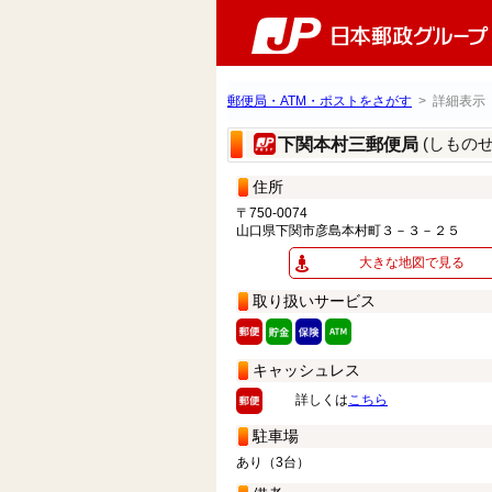
郵便局・ATM・ポストをさがす
> 詳細表示
(しもの
下関本村三郵便局
住所
〒750-0074
山口県下関市彦島本村町３－３－２５
大きな地図で見る
取り扱いサービス
キャッシュレス
詳しくは
こちら
駐車場
あり（3台）