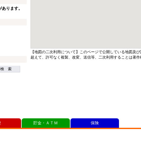
があります。
【地図の二次利用について】このページで公開している地図及び
超えて、許可なく複製、改変、送信等、二次利用することは著作
検 索
便
貯金・ＡＴＭ
保険