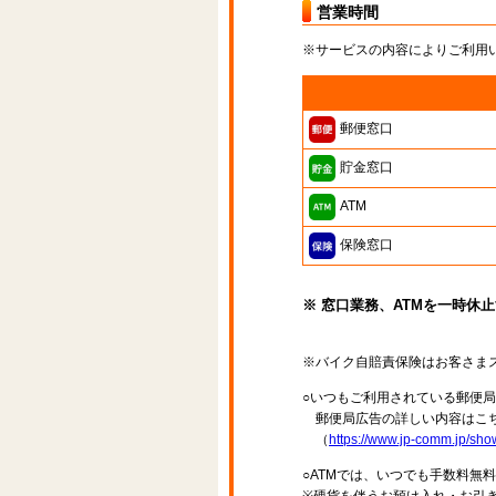
営業時間
※サービスの内容によりご利用
郵便窓口
貯金窓口
ATM
保険窓口
※ 窓口業務、ATMを一時休
※バイク自賠責保険はお客さま
○いつもご利用されている郵便
郵便局広告の詳しい内容はこち
（
https://www.jp-comm.jp/s
○ATMでは、いつでも手数料無