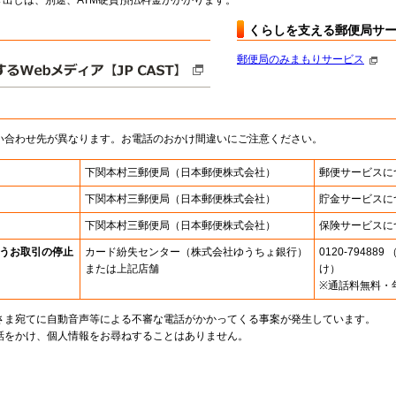
出しは、別途、ATM硬貨預払料金がかかります。
くらしを支える郵便局サ
郵便局のみまもりサービス
い合わせ先が異なります。お電話のおかけ間違いにご注意ください。
下関本村三郵便局
（日本郵便株式会社）
郵便サービスに
下関本村三郵便局
（日本郵便株式会社）
貯金サービスに
下関本村三郵便局
（日本郵便株式会社）
保険サービスに
うお取引の停止
カード紛失センター
（株式会社ゆうちょ銀行）
0120-7948
または上記店舗
け）
※通話料無料・
さま宛てに自動音声等による不審な電話がかかってくる事案が発生しています。
話をかけ、個人情報をお尋ねすることはありません。
。