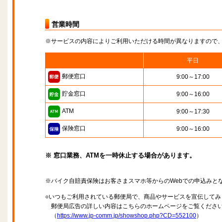
営業時間
※サービスの内容によりご利用いただける時間が異なりますので
平日
郵便窓口
9:00～17:00
貯金窓口
9:00～16:00
ATM
9:00～17:30
保険窓口
9:00～16:00
※ 窓口業務、ATMを一時休止する場合があります。
※バイク自賠責保険はお客さまスマホ等からのWebでの申込みと
○いつもご利用されている郵便局で、商品やサービスを宣伝してみ
郵便局広告の詳しい内容はこちらのホームページをご覧くださ
（
https://www.jp-comm.jp/showshop.php?CD=552100
）