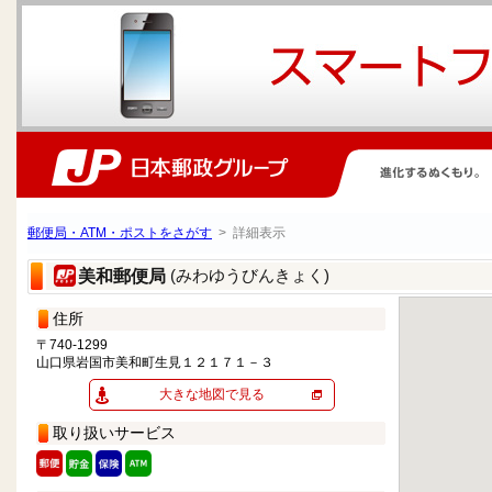
郵便局・ATM・ポストをさがす
> 詳細表示
(みわゆうびんきょく)
美和郵便局
住所
〒740-1299
山口県岩国市美和町生見１２１７１－３
大きな地図で見る
取り扱いサービス