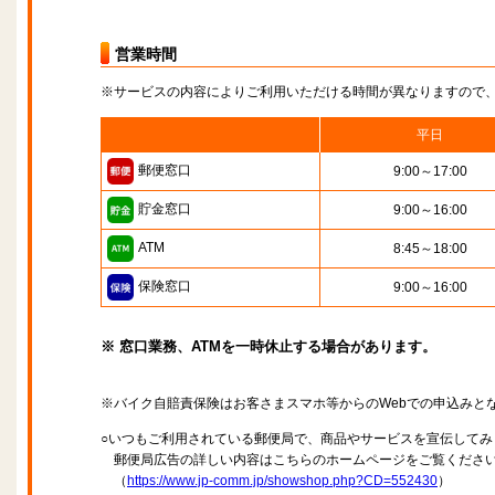
営業時間
※サービスの内容によりご利用いただける時間が異なりますので
平日
郵便窓口
9:00～17:00
貯金窓口
9:00～16:00
ATM
8:45～18:00
保険窓口
9:00～16:00
※ 窓口業務、ATMを一時休止する場合があります。
※バイク自賠責保険はお客さまスマホ等からのWebでの申込みと
○いつもご利用されている郵便局で、商品やサービスを宣伝してみ
郵便局広告の詳しい内容はこちらのホームページをご覧くださ
（
https://www.jp-comm.jp/showshop.php?CD=552430
）