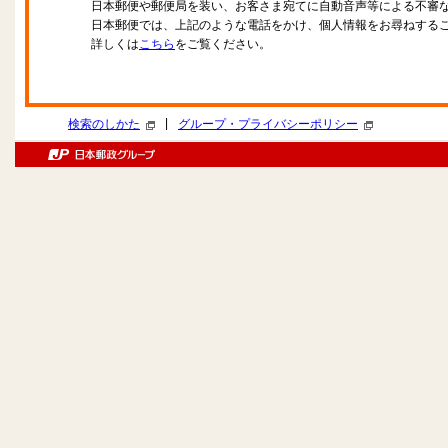
日本郵便や郵便局を装い、お客さま宛てに自動音声等による不審
日本郵便では、上記のような電話をかけ、個人情報をお尋ねする
詳しくは
こちら
をご覧ください。
|
検索のしかた
グループ・プライバシーポリシー