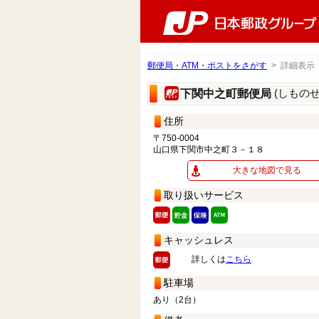
郵便局・ATM・ポストをさがす
> 詳細表示
(しもの
下関中之町郵便局
住所
〒750-0004
山口県下関市中之町３－１８
大きな地図で見る
取り扱いサービス
キャッシュレス
詳しくは
こちら
駐車場
あり（2台）