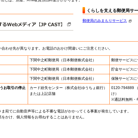
出しは、別途、ATM硬貨預払料金がかかります。
くらしを支える郵便局サ
郵便局のみまもりサービス
い合わせ先が異なります。お電話のおかけ間違いにご注意ください。
下関中之町郵便局
（日本郵便株式会社）
郵便サービスに
下関中之町郵便局
（日本郵便株式会社）
貯金サービスに
下関中之町郵便局
（日本郵便株式会社）
保険サービスに
うお取引の停止
カード紛失センター
（株式会社ゆうちょ銀行）
0120-7948
または上記店舗
け）
※通話料無料・
さま宛てに自動音声等による不審な電話がかかってくる事案が発生しています。
話をかけ、個人情報をお尋ねすることはありません。
。