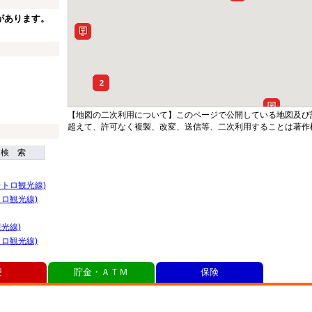
があります。
2
【地図の二次利用について】このページで公開している地図及び
超えて、許可なく複製、改変、送信等、二次利用することは著作
検 索
トロ観光線)
ロ観光線)
光線)
ロ観光線)
便
貯金・ＡＴＭ
保険