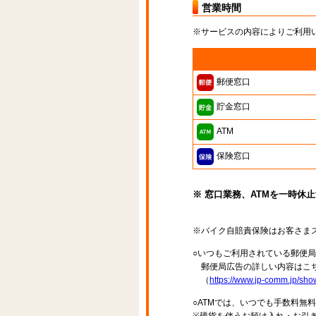
営業時間
※サービスの内容によりご利用
郵便窓口
貯金窓口
ATM
保険窓口
※ 窓口業務、ATMを一時休
※バイク自賠責保険はお客さま
○いつもご利用されている郵便
郵便局広告の詳しい内容はこち
（
https://www.jp-comm.jp/s
○ATMでは、いつでも手数料無