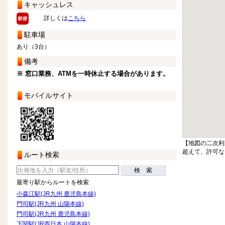
キャッシュレス
詳しくは
こちら
駐車場
あり（3台）
備考
※ 窓口業務、ATMを一時休止する場合があります。
モバイルサイト
【地図の二次利
超えて、許可な
ルート検索
検 索
最寄り駅からルートを検索
小森江駅(JR九州 鹿児島本線)
門司駅(JR九州 山陽本線)
門司駅(JR九州 鹿児島本線)
下関駅(JR西日本 山陽本線)