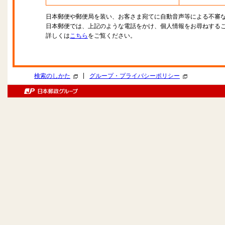
日本郵便や郵便局を装い、お客さま宛てに自動音声等による不審
日本郵便では、上記のような電話をかけ、個人情報をお尋ねする
詳しくは
こちら
をご覧ください。
|
検索のしかた
グループ・プライバシーポリシー