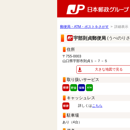
郵便局・ATM・ポストをさがす
> 詳細表示
(うべのり
宇部則貞郵便局
住所
〒755-0003
山口県宇部市則貞１－７－５
大きな地図で見る
取り扱いサービス
キャッシュレス
詳しくは
こちら
駐車場
あり（4台）