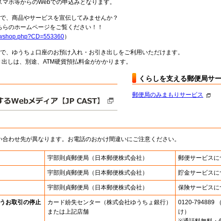
スマホ等からのWebでの申込みとなります。
局で、商品やサービスを宣伝してみませんか？
らのホームページをご覧ください！！
howshop.php?CD=553360
）
料で、ゆうちょ口座のお預け入れ・お引き出しをご利用いただけます。
出しは、別途、ATM硬貨預払料金がかかります。
くらしを支える郵便局サ
郵便局のみまもりサービス
い合わせ先が異なります。お電話のおかけ間違いにご注意ください。
宇部則貞郵便局
（日本郵便株式会社）
郵便サービスに
宇部則貞郵便局
（日本郵便株式会社）
貯金サービスに
宇部則貞郵便局
（日本郵便株式会社）
保険サービスに
うお取引の停止
カード紛失センター
（株式会社ゆうちょ銀行）
0120-7948
または上記店舗
け）