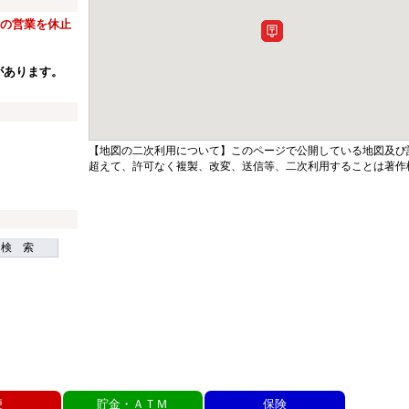
窓口の営業を休止
があります。
【地図の二次利用について】このページで公開している地図及び
超えて、許可なく複製、改変、送信等、二次利用することは著作
検 索
便
貯金・ＡＴＭ
保険