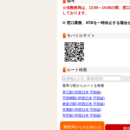
備考
☆当郵便局は、13:00～14:00の間、
しております。
※ 窓口業務、ATMを一時休止する場合
モバイルサイト
ルート検索
最寄り駅からルートを検索
草江駅(JR西日本 宇部線)
宇部岬駅(JR西日本 宇部線)
東新川駅(JR西日本 宇部線)
常盤駅(JR西日本 宇部線)
琴芝駅(JR西日本 宇部線)
郵便局からのお知らせ
郵