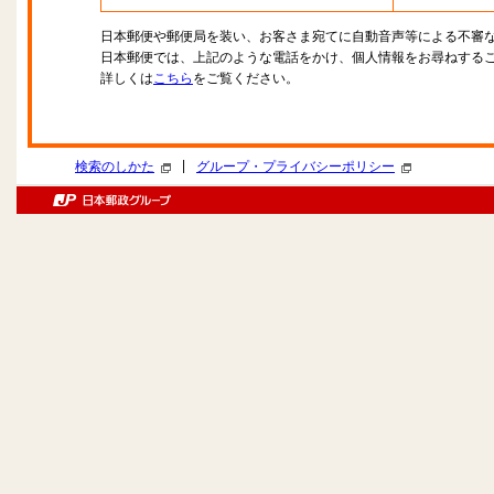
日本郵便や郵便局を装い、お客さま宛てに自動音声等による不審
日本郵便では、上記のような電話をかけ、個人情報をお尋ねする
詳しくは
こちら
をご覧ください。
|
検索のしかた
グループ・プライバシーポリシー