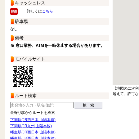
キャッシュレス
詳しくは
こちら
駐車場
なし
備考
※ 窓口業務、ATMを一時休止する場合があります。
モバイルサイト
【地図の二次利
超えて、許可な
ルート検索
検 索
最寄り駅からルートを検索
下関駅(JR西日本 山陽本線)
下関駅(JR九州 山陽本線)
幡生駅(JR西日本 山陽本線)
幡生駅(JR西日本 山陰本線)