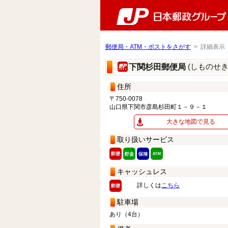
郵便局・ATM・ポストをさがす
> 詳細表示
(しものせ
下関杉田郵便局
住所
〒750-0078
山口県下関市彦島杉田町１－９－１
大きな地図で見る
取り扱いサービス
キャッシュレス
詳しくは
こちら
駐車場
あり（4台）