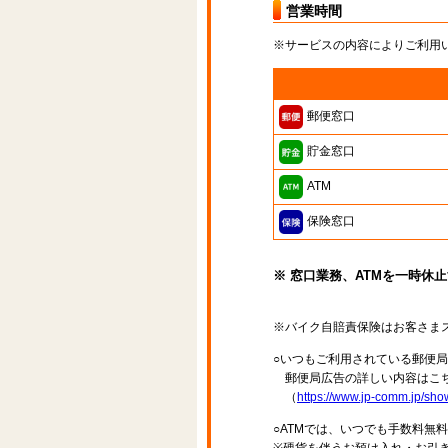
営業時間
※サービスの内容によりご利用
郵便窓口
貯金窓口
ATM
保険窓口
※ 窓口業務、ATMを一時休
※バイク自賠責保険はお客さま
○いつもご利用されている郵便
郵便局広告の詳しい内容はこち
（
https://www.jp-comm.jp/s
○ATMでは、いつでも手数料無