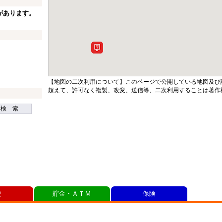
があります。
【地図の二次利用について】このページで公開している地図及び
超えて、許可なく複製、改変、送信等、二次利用することは著作
検 索
便
貯金・ＡＴＭ
保険