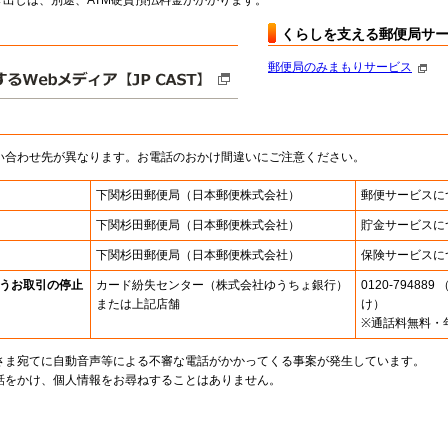
出しは、別途、ATM硬貨預払料金がかかります。
くらしを支える郵便局サ
郵便局のみまもりサービス
い合わせ先が異なります。お電話のおかけ間違いにご注意ください。
下関杉田郵便局
（日本郵便株式会社）
郵便サービスに
下関杉田郵便局
（日本郵便株式会社）
貯金サービスに
下関杉田郵便局
（日本郵便株式会社）
保険サービスに
うお取引の停止
カード紛失センター
（株式会社ゆうちょ銀行）
0120-7948
または上記店舗
け）
※通話料無料・
さま宛てに自動音声等による不審な電話がかかってくる事案が発生しています。
話をかけ、個人情報をお尋ねすることはありません。
。