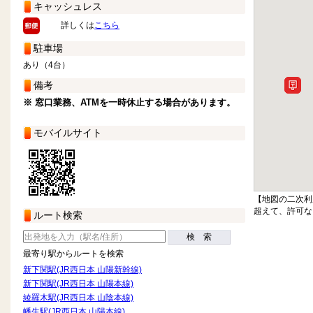
キャッシュレス
詳しくは
こちら
駐車場
あり（4台）
備考
※ 窓口業務、ATMを一時休止する場合があります。
モバイルサイト
【地図の二次利
超えて、許可な
ルート検索
検 索
最寄り駅からルートを検索
新下関駅(JR西日本 山陽新幹線)
新下関駅(JR西日本 山陽本線)
綾羅木駅(JR西日本 山陰本線)
幡生駅(JR西日本 山陽本線)