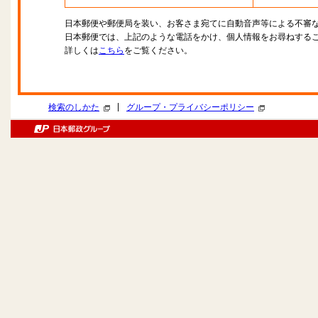
日本郵便や郵便局を装い、お客さま宛てに自動音声等による不審
日本郵便では、上記のような電話をかけ、個人情報をお尋ねする
詳しくは
こちら
をご覧ください。
|
検索のしかた
グループ・プライバシーポリシー