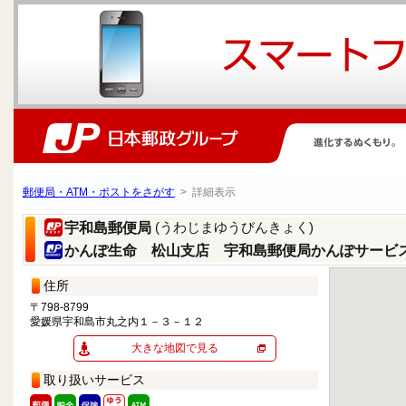
郵便局・ATM・ポストをさがす
> 詳細表示
(うわじまゆうびんきょく)
宇和島郵便局
かんぽ生命 松山支店 宇和島郵便局かんぽサービ
住所
〒798-8799
愛媛県宇和島市丸之内１－３－１２
大きな地図で見る
取り扱いサービス