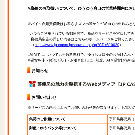
※郵便のお取扱いについて、ゆうゆう窓口の営業時間内にお
※バイク自賠責保険はお客さまスマホ等からのWebでの申込みと
○いつもご利用されている郵便局で、商品やサービスを宣伝してみ
郵便局広告の詳しい内容はこちらのホームページをご覧くださ
（
https://www.jp-comm.jp/showshop.php?CD=610020
）
○ATMでは、いつでも手数料無料で、ゆうちょ口座のお預け入れ
※硬貨を伴うお預け入れ・お引き出しは、別途、ATM硬貨預払料
お知らせ
お問い合わせ
※サービスの内容によってお問い合わせ先が異なります。お電話
集荷のご依頼について
宇和島郵便局
（
郵便・ゆうパック等について
宇和島郵便局
（