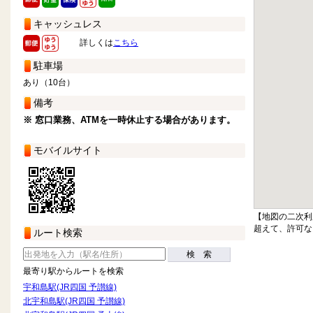
キャッシュレス
詳しくは
こちら
駐車場
あり（10台）
備考
※ 窓口業務、ATMを一時休止する場合があります。
モバイルサイト
【地図の二次利
超えて、許可な
ルート検索
検 索
最寄り駅からルートを検索
宇和島駅(JR四国 予讃線)
北宇和島駅(JR四国 予讃線)