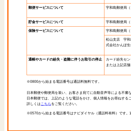
郵便サービスについて
宇和島郵便局
（
貯金サービスについて
宇和島郵便局
（
保険サービスについて
宇和島郵便局
（
松山支店 宇和
式会社かんぽ生
通帳やカードの紛失・盗難に伴うお取引の停止
カード紛失セン
または上記店舗
※0800から始まる電話番号は通話料無料です。
日本郵便や郵便局を装い、お客さま宛てに自動音声等による不審
日本郵便では、上記のような電話をかけ、個人情報をお尋ねする
詳しくは
こちら
をご覧ください。
※0570から始まる電話番号はナビダイヤル（通話料有料）です