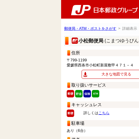
郵便局・ATM・ポストをさがす
> 詳細表示
(こまつゆうびん
小松郵便局
住所
〒799-1199
愛媛県西条市小松町新屋敷甲４７１－４
大きな地図で見る
取り扱いサービス
キャッシュレス
詳しくは
こちら
駐車場
あり（6台）