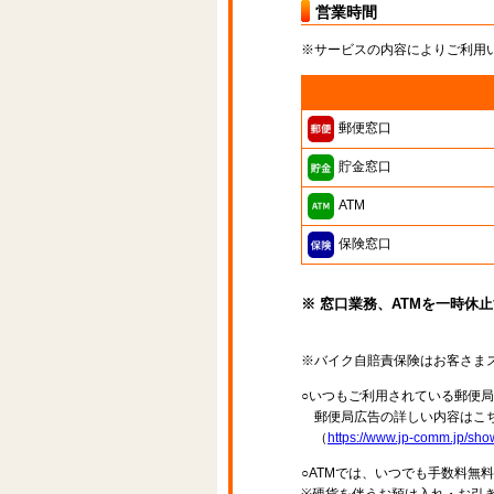
営業時間
※サービスの内容によりご利用
郵便窓口
貯金窓口
ATM
保険窓口
※ 窓口業務、ATMを一時休
※バイク自賠責保険はお客さま
○いつもご利用されている郵便
郵便局広告の詳しい内容はこち
（
https://www.jp-comm.jp/s
○ATMでは、いつでも手数料無