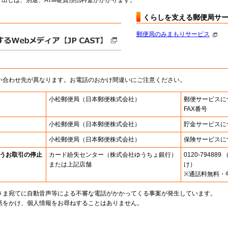
出しは、別途、ATM硬貨預払料金がかかります。
くらしを支える郵便局サ
郵便局のみまもりサービス
い合わせ先が異なります。お電話のおかけ間違いにご注意ください。
小松郵便局
（日本郵便株式会社）
郵便サービスに
FAX番号
小松郵便局
（日本郵便株式会社）
貯金サービスに
小松郵便局
（日本郵便株式会社）
保険サービスに
うお取引の停止
カード紛失センター
（株式会社ゆうちょ銀行）
0120-7948
または上記店舗
け）
※通話料無料・
さま宛てに自動音声等による不審な電話がかかってくる事案が発生しています。
話をかけ、個人情報をお尋ねすることはありません。
。