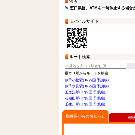
備考
※ 窓口業務、ATMを一時休止する場合
モバイルサイト
ルート検索
最寄り駅からルートを検索
伊予小松駅(JR四国 予讃線)
伊予氷見駅(JR四国 予讃線)
玉之江駅(JR四国 予讃線)
石鎚山駅(JR四国 予讃線)
壬生川駅(JR四国 予讃線)
郵便局からのお知らせ
郵