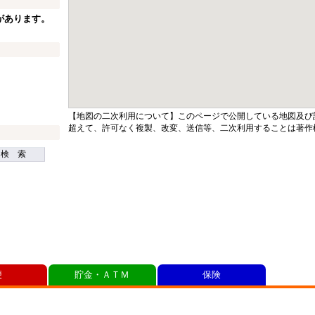
があります。
【地図の二次利用について】このページで公開している地図及び
超えて、許可なく複製、改変、送信等、二次利用することは著作
検 索
便
貯金・ＡＴＭ
保険