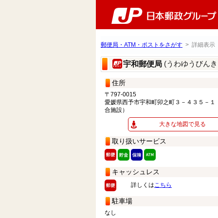
郵便局・ATM・ポストをさがす
> 詳細表示
(うわゆうびんき
宇和郵便局
住所
〒797-0015
愛媛県西予市宇和町卯之町３－４３５－１
合施設）
大きな地図で見る
取り扱いサービス
キャッシュレス
詳しくは
こちら
駐車場
なし