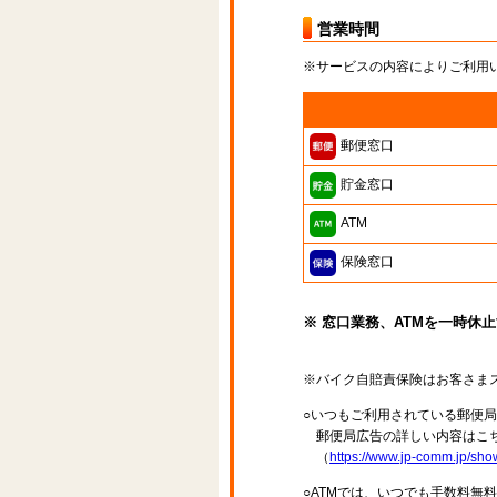
営業時間
※サービスの内容によりご利用
郵便窓口
貯金窓口
ATM
保険窓口
※ 窓口業務、ATMを一時休
※バイク自賠責保険はお客さま
○いつもご利用されている郵便
郵便局広告の詳しい内容はこち
（
https://www.jp-comm.jp/s
○ATMでは、いつでも手数料無