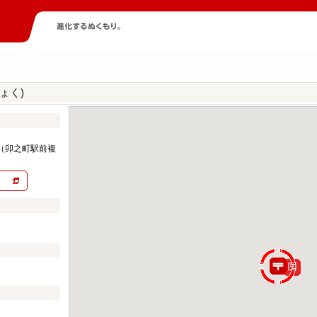
ょく)
（卯之町駅前複