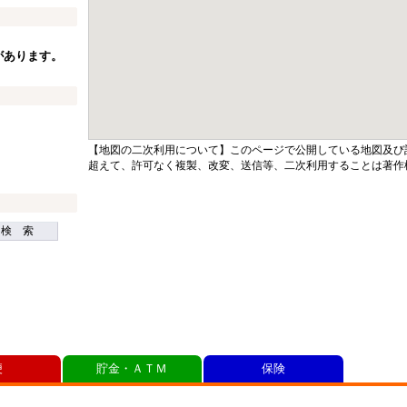
があります。
【地図の二次利用について】このページで公開している地図及び
超えて、許可なく複製、改変、送信等、二次利用することは著作
検 索
便
貯金・ＡＴＭ
保険