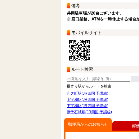
備考
共用駐車場が20台ございます。
※ 窓口業務、ATMを一時休止する場合
モバイルサイト
ルート検索
最寄り駅からルートを検索
卯之町駅(JR四国 予讃線)
上宇和駅(JR四国 予讃線)
下宇和駅(JR四国 予讃線)
伊予石城駅(JR四国 予讃線)
郵便局からのお知らせ
郵