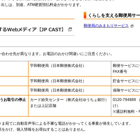
出しは、別途、ATM硬貨預払料金がかかります。
くらしを支える郵便局サ
郵便局のみまもりサービス
い合わせ先が異なります。お電話のおかけ間違いにご注意ください。
宇和郵便局
（日本郵便株式会社）
郵便サービスに
FAX番号
宇和郵便局
（日本郵便株式会社）
貯金サービスに
宇和郵便局
（日本郵便株式会社）
保険サービスに
うお取引の停止
カード紛失センター
（株式会社ゆうちょ銀行）
0120-7948
または上記店舗
け）
※通話料無料・
さま宛てに自動音声等による不審な電話がかかってくる事案が発生しています。
話をかけ、個人情報をお尋ねすることはありません。
。