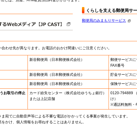
出しは、別途、ATM硬貨預払料金がかかります。
くらしを支える郵便局サ
郵便局のみまもりサービス
い合わせ先が異なります。お電話のおかけ間違いにご注意ください。
新谷郵便局
（日本郵便株式会社）
郵便サービスに
FAX番号
新谷郵便局
（日本郵便株式会社）
貯金サービスに
新谷郵便局
（日本郵便株式会社）
保険サービスに
うお取引の停止
カード紛失センター
（株式会社ゆうちょ銀行）
0120-7948
または上記店舗
け）
※通話料無料・
さま宛てに自動音声等による不審な電話がかかってくる事案が発生しています。
話をかけ、個人情報をお尋ねすることはありません。
。