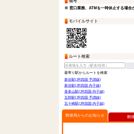
備考
※ 窓口業務、ATMを一時休止する場合
モバイルサイト
ルート検索
最寄り駅からルートを検索
新谷駅(JR四国 予讃線)
新谷駅(JR四国 内子線)
喜多山駅(JR四国 内子線)
五郎駅(JR四国 予讃線)
五十崎駅(JR四国 内子線)
郵便局からのお知らせ
郵