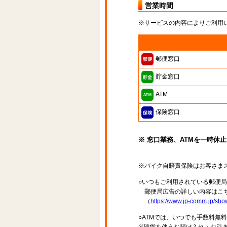
営業時間
※サービスの内容によりご利用
郵便窓口
貯金窓口
ATM
保険窓口
※ 窓口業務、ATMを一時休
※バイク自賠責保険はお客さま
○いつもご利用されている郵便
郵便局広告の詳しい内容はこち
（
https://www.jp-comm.jp/s
○ATMでは、いつでも手数料無