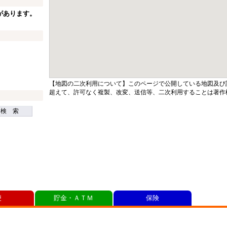
があります。
【地図の二次利用について】このページで公開している地図及び
超えて、許可なく複製、改変、送信等、二次利用することは著作
検 索
便
貯金・ＡＴＭ
保険