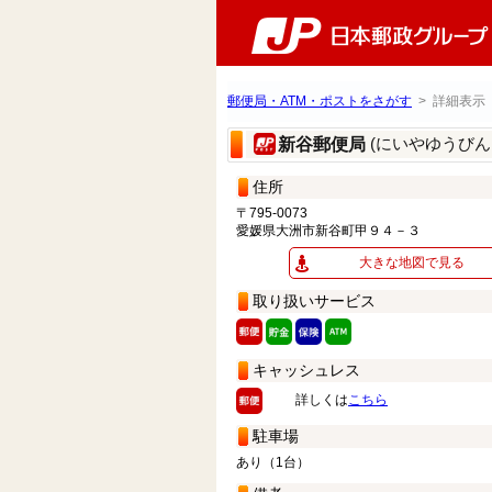
郵便局・ATM・ポストをさがす
> 詳細表示
(にいやゆうびん
新谷郵便局
住所
〒795-0073
愛媛県大洲市新谷町甲９４－３
大きな地図で見る
取り扱いサービス
キャッシュレス
詳しくは
こちら
駐車場
あり（1台）