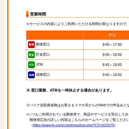
営業時間
※サービスの内容によりご利用いただける時間が異なりますので
平日
郵便窓口
9:00～17:00
貯金窓口
9:00～16:00
ATM
8:45～18:00
保険窓口
9:00～16:00
※ 窓口業務、ATMを一時休止する場合があります。
※バイク自賠責保険はお客さまスマホ等からのWebでの申込みと
○いつもご利用されている郵便局で、商品やサービスを宣伝してみ
郵便局広告の詳しい内容はこちらのホームページをご覧くださ
（
https://www.jp-comm.jp/showshop.php?CD=610370
）