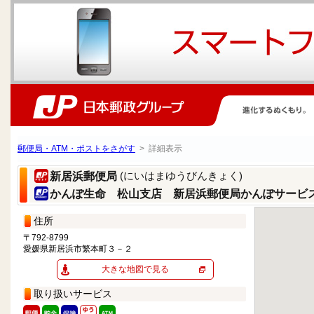
郵便局・ATM・ポストをさがす
> 詳細表示
(にいはまゆうびんきょく)
新居浜郵便局
かんぽ生命 松山支店 新居浜郵便局かんぽサービ
住所
〒792-8799
愛媛県新居浜市繁本町３－２
大きな地図で見る
取り扱いサービス