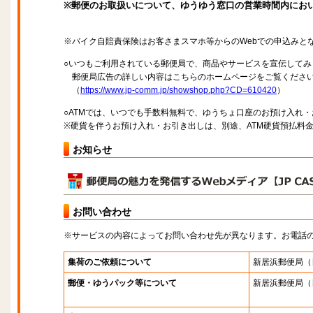
※郵便のお取扱いについて、ゆうゆう窓口の営業時間内にお
※バイク自賠責保険はお客さまスマホ等からのWebでの申込みと
○いつもご利用されている郵便局で、商品やサービスを宣伝してみ
郵便局広告の詳しい内容はこちらのホームページをご覧くださ
（
https://www.jp-comm.jp/showshop.php?CD=610420
）
○ATMでは、いつでも手数料無料で、ゆうちょ口座のお預け入れ
※硬貨を伴うお預け入れ・お引き出しは、別途、ATM硬貨預払料
お知らせ
お問い合わせ
※サービスの内容によってお問い合わせ先が異なります。お電話
集荷のご依頼について
新居浜郵便局
（
郵便・ゆうパック等について
新居浜郵便局
（