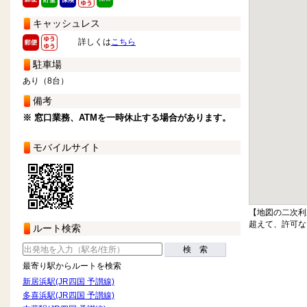
キャッシュレス
詳しくは
こちら
駐車場
あり（8台）
備考
※ 窓口業務、ATMを一時休止する場合があります。
モバイルサイト
【地図の二次利
超えて、許可な
ルート検索
検 索
最寄り駅からルートを検索
新居浜駅(JR四国 予讃線)
多喜浜駅(JR四国 予讃線)