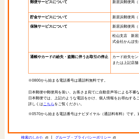
郵便サービスについて
新居浜郵便局
（
貯金サービスについて
新居浜郵便局
（
保険サービスについて
新居浜郵便局
（
松山支店 新居
式会社かんぽ生
通帳やカードの紛失・盗難に伴うお取引の停止
カード紛失セン
または上記店舗
※0800から始まる電話番号は通話料無料です。
日本郵便や郵便局を装い、お客さま宛てに自動音声等による不審
日本郵便では、上記のような電話をかけ、個人情報をお尋ねする
詳しくは
こちら
をご覧ください。
※0570から始まる電話番号はナビダイヤル（通話料有料）です
|
検索のしかた
グループ・プライバシーポリシー