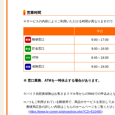
営業時間
※サービスの内容によりご利用いただける時間が異なりますので
平日
郵便窓口
9:00～17:00
貯金窓口
9:00～16:00
ATM
8:45～18:00
保険窓口
9:00～16:00
※ 窓口業務、ATMを一時休止する場合があります。
※バイク自賠責保険はお客さまスマホ等からのWebでの申込みと
○いつもご利用されている郵便局で、商品やサービスを宣伝してみ
郵便局広告の詳しい内容はこちらのホームページをご覧くださ
（
https://www.jp-comm.jp/showshop.php?CD=610480
）