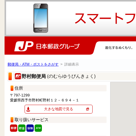
郵便局・ATM・ポストをさがす
> 詳細表示
(のむらゆうびんきょく)
野村郵便局
住所
〒797-1299
愛媛県西予市野村町野村１２－６９４－１
大きな地図で見る
取り扱いサービス