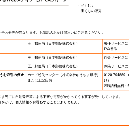
・宝くじ：
宝くじの販売
い合わせ先が異なります。お電話のおかけ間違いにご注意ください。
玉川郵便局
（日本郵便株式会社）
郵便サービスに
FAX番号
玉川郵便局
（日本郵便株式会社）
貯金サービスに
玉川郵便局
（日本郵便株式会社）
保険サービスに
うお取引の停止
カード紛失センター
（株式会社ゆうちょ銀行）
0120-7948
または上記店舗
け）
※通話料無料・
さま宛てに自動音声等による不審な電話がかかってくる事案が発生しています。
話をかけ、個人情報をお尋ねすることはありません。
。