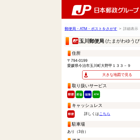
郵便局・ATM・ポストをさがす
> 詳細表示
(たまがわゆうび
玉川郵便局
住所
〒794-0199
愛媛県今治市玉川町大野甲１３３－９
大きな地図で見る
取り扱いサービス
キャッシュレス
詳しくは
こちら
駐車場
あり（3台）