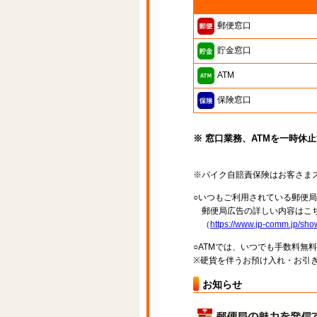
郵便窓口
貯金窓口
ATM
保険窓口
※ 窓口業務、ATMを一時休
※バイク自賠責保険はお客さま
○いつもご利用されている郵便
郵便局広告の詳しい内容はこち
（
https://www.jp-comm.jp/s
○ATMでは、いつでも手数料無
※硬貨を伴うお預け入れ・お引き
お知らせ