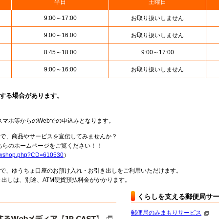
平日
土曜日
9:00～17:00
お取り扱いしません
9:00～16:00
お取り扱いしません
8:45～18:00
9:00～17:00
9:00～16:00
お取り扱いしません
止する場合があります。
スマホ等からのWebでの申込みとなります。
局で、商品やサービスを宣伝してみませんか？
らのホームページをご覧ください！！
howshop.php?CD=610530
）
料で、ゆうちょ口座のお預け入れ・お引き出しをご利用いただけます。
出しは、別途、ATM硬貨預払料金がかかります。
くらしを支える郵便局サ
郵便局のみまもりサービス