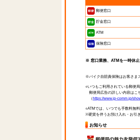
郵便窓口
貯金窓口
ATM
保険窓口
※ 窓口業務、ATMを一時休
※バイク自賠責保険はお客さま
○いつもご利用されている郵便
郵便局広告の詳しい内容はこち
（
https://www.jp-comm.jp/s
○ATMでは、いつでも手数料無
※硬貨を伴うお預け入れ・お引き
お知らせ