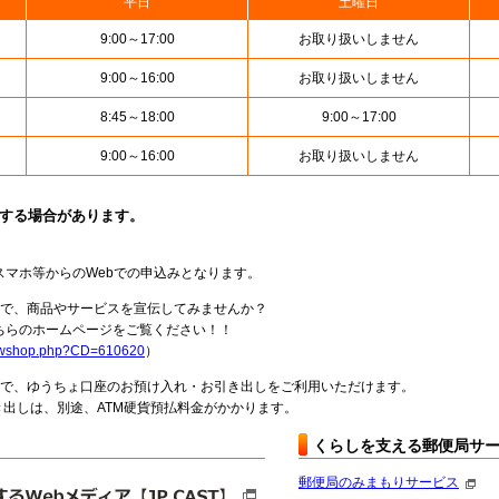
平日
土曜日
9:00～17:00
お取り扱いしません
9:00～16:00
お取り扱いしません
8:45～18:00
9:00～17:00
9:00～16:00
お取り扱いしません
止する場合があります。
スマホ等からのWebでの申込みとなります。
局で、商品やサービスを宣伝してみませんか？
らのホームページをご覧ください！！
howshop.php?CD=610620
）
料で、ゆうちょ口座のお預け入れ・お引き出しをご利用いただけます。
出しは、別途、ATM硬貨預払料金がかかります。
くらしを支える郵便局サ
郵便局のみまもりサービス