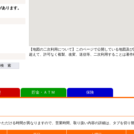
があります。
【地図の二次利用について】このページで公開している地図及び
超えて、許可なく複製、改変、送信等、二次利用することは著作
検 索
便
貯金・ＡＴＭ
保険
いただける時間が異なりますので、営業時間、取り扱い内容の詳細は、タブを切り