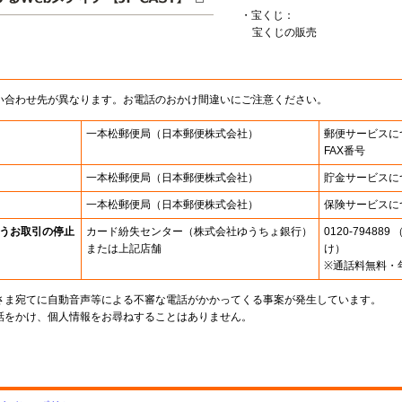
・宝くじ：
宝くじの販売
い合わせ先が異なります。お電話のおかけ間違いにご注意ください。
一本松郵便局
（日本郵便株式会社）
郵便サービスに
FAX番号
一本松郵便局
（日本郵便株式会社）
貯金サービスに
一本松郵便局
（日本郵便株式会社）
保険サービスに
うお取引の停止
カード紛失センター
（株式会社ゆうちょ銀行）
0120-7948
または上記店舗
け）
※通話料無料・
さま宛てに自動音声等による不審な電話がかかってくる事案が発生しています。
話をかけ、個人情報をお尋ねすることはありません。
。