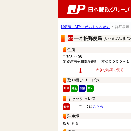
郵便局・ATM・ポストをさがす
> 詳細表示
(いっぽんま
一本松郵便局
住所
〒798-4408
愛媛県南宇和郡愛南町一本松５０５０－１
大きな地図で見る
取り扱いサービス
キャッシュレス
詳しくは
こちら
駐車場
あり（6台）