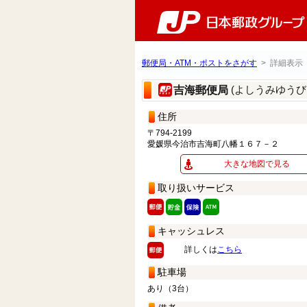
郵便局・ATM・ポストをさがす
> 詳細表示
(よしうみゆうび
吉海郵便局
住所
〒794-2199
愛媛県今治市吉海町八幡１６７－２
大きな地図で見る
取り扱いサービス
キャッシュレス
詳しくは
こちら
駐車場
あり（3台）