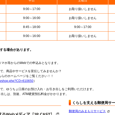
平日
土曜日
9:00～17:00
お取り扱いしません
9:00～16:00
お取り扱いしません
8:45～18:00
9:00～17:00
9:00～16:00
お取り扱いしません
止する場合があります。
スマホ等からのWebでの申込みとなります。
局で、商品やサービスを宣伝してみませんか？
らのホームページをご覧ください！！
howshop.php?CD=610650
）
料で、ゆうちょ口座のお預け入れ・お引き出しをご利用いただけます。
出しは、別途、ATM硬貨預払料金がかかります。
くらしを支える郵便局サ
郵便局のみまもりサービス