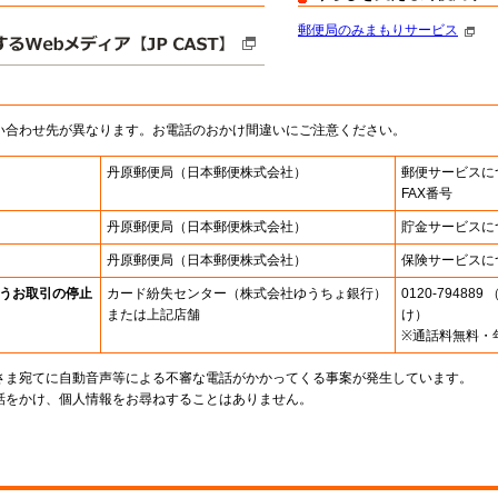
郵便局のみまもりサービス
い合わせ先が異なります。お電話のおかけ間違いにご注意ください。
丹原郵便局
（日本郵便株式会社）
郵便サービスに
FAX番号
丹原郵便局
（日本郵便株式会社）
貯金サービスに
丹原郵便局
（日本郵便株式会社）
保険サービスに
うお取引の停止
カード紛失センター
（株式会社ゆうちょ銀行）
0120-7948
または上記店舗
け）
※通話料無料・
さま宛てに自動音声等による不審な電話がかかってくる事案が発生しています。
話をかけ、個人情報をお尋ねすることはありません。
。