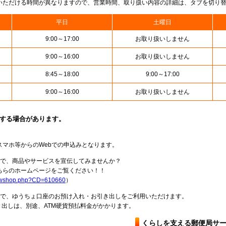
いただける時間が異なりますので、営業時間、取り扱い内容の詳細は、タブを切り
平日
土曜日
9:00～17:00
お取り扱いしません
9:00～16:00
お取り扱いしません
8:45～18:00
9:00～17:00
9:00～16:00
お取り扱いしません
止する場合があります。
スマホ等からのWebでの申込みとなります。
局で、商品やサービスを宣伝してみませんか？
らのホームページをご覧ください！！
howshop.php?CD=610660
）
料で、ゆうちょ口座のお預け入れ・お引き出しをご利用いただけます。
出しは、別途、ATM硬貨預払料金がかかります。
くらしを支える郵便局サ