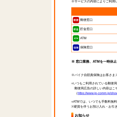
※サービスの内容によりご利用
郵便窓口
貯金窓口
ATM
保険窓口
※ 窓口業務、ATMを一時休
※バイク自賠責保険はお客さま
○いつもご利用されている郵便
郵便局広告の詳しい内容はこち
（
https://www.jp-comm.jp/s
○ATMでは、いつでも手数料無
※硬貨を伴うお預け入れ・お引き
お知らせ