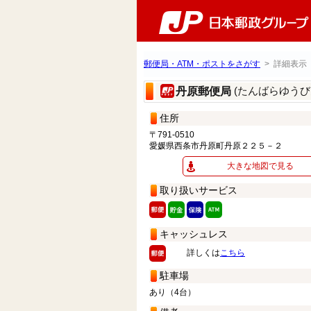
郵便局・ATM・ポストをさがす
> 詳細表示
(たんばらゆうび
丹原郵便局
住所
〒791-0510
愛媛県西条市丹原町丹原２２５－２
大きな地図で見る
取り扱いサービス
キャッシュレス
詳しくは
こちら
駐車場
あり（4台）