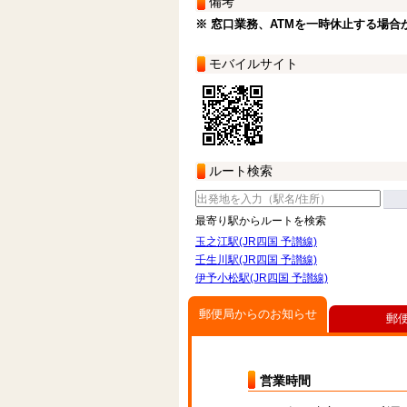
備考
※ 窓口業務、ATMを一時休止する場合
モバイルサイト
ルート検索
最寄り駅からルートを検索
玉之江駅(JR四国 予讃線)
壬生川駅(JR四国 予讃線)
伊予小松駅(JR四国 予讃線)
郵便局からのお知らせ
郵
営業時間