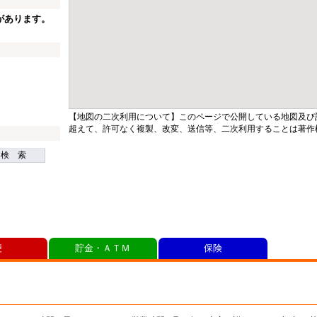
があります。
【地図の二次利用について】このページで公開している地図及び
超えて、許可なく複製、改変、送信等、二次利用することは著作
検 索
便
貯金・ＡＴＭ
保険