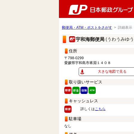
郵便局・ATM・ポストをさがす
> 詳細表示
(うわうみゆう
宇和海郵便局
住所
〒798-0299
愛媛県宇和島市蒋淵１４０８
大きな地図で見る
取り扱いサービス
キャッシュレス
詳しくは
こちら
駐車場
なし