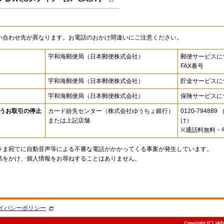
い合わせ先が異なります。お電話のおかけ間違いにご注意ください。
宇和海郵便局
（日本郵便株式会社）
郵便サービスに
FAX番号
宇和海郵便局
（日本郵便株式会社）
貯金サービスに
宇和海郵便局
（日本郵便株式会社）
保険サービスに
うお取引の停止
カード紛失センター
（株式会社ゆうちょ銀行）
0120-7948
または上記店舗
け）
※通話料無料・
さま宛てに自動音声等による不審な電話がかかってくる事案が発生しています。
話をかけ、個人情報をお尋ねすることはありません。
。
イバシーポリシー