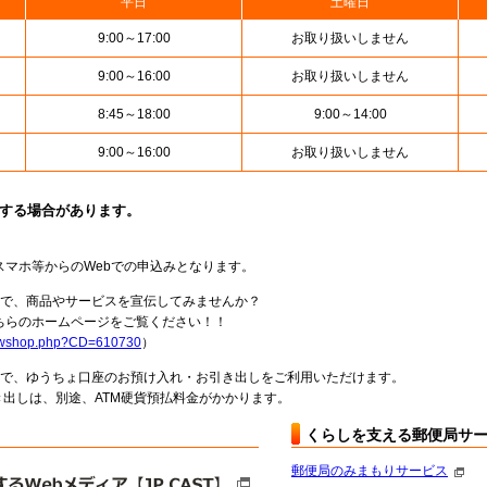
平日
土曜日
9:00～17:00
お取り扱いしません
9:00～16:00
お取り扱いしません
8:45～18:00
9:00～14:00
9:00～16:00
お取り扱いしません
止する場合があります。
スマホ等からのWebでの申込みとなります。
局で、商品やサービスを宣伝してみませんか？
らのホームページをご覧ください！！
howshop.php?CD=610730
）
料で、ゆうちょ口座のお預け入れ・お引き出しをご利用いただけます。
出しは、別途、ATM硬貨預払料金がかかります。
くらしを支える郵便局サ
郵便局のみまもりサービス