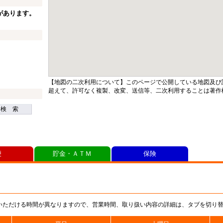
があります。
【地図の二次利用について】このページで公開している地図及び
超えて、許可なく複製、改変、送信等、二次利用することは著作
検 索
便
貯金・ＡＴＭ
保険
いただける時間が異なりますので、営業時間、取り扱い内容の詳細は、タブを切り