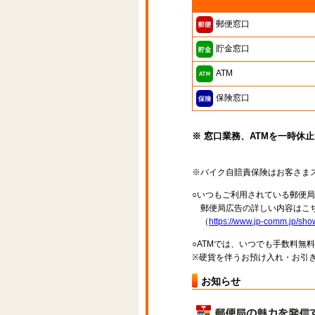
郵便窓口
貯金窓口
ATM
保険窓口
※ 窓口業務、ATMを一時休
※バイク自賠責保険はお客さま
○いつもご利用されている郵便
郵便局広告の詳しい内容はこち
（
https://www.jp-comm.jp/s
○ATMでは、いつでも手数料無
※硬貨を伴うお預け入れ・お引き
お知らせ