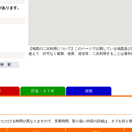
があります。
【地図の二次利用について】このページで公開している地図及び
超えて、許可なく複製、改変、送信等、二次利用することは著作
検 索
便
貯金・ＡＴＭ
保険
いただける時間が異なりますので、営業時間、取り扱い内容の詳細は、タブを切り