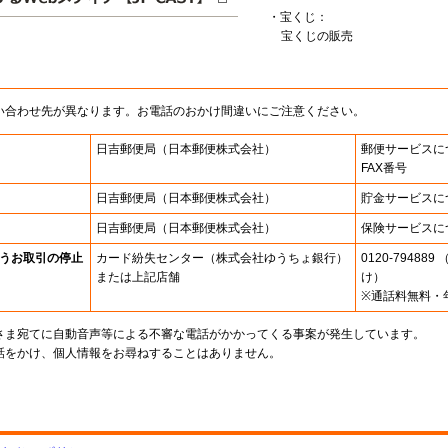
・宝くじ：
宝くじの販売
い合わせ先が異なります。お電話のおかけ間違いにご注意ください。
日吉郵便局
（日本郵便株式会社）
郵便サービスに
FAX番号
日吉郵便局
（日本郵便株式会社）
貯金サービスに
日吉郵便局
（日本郵便株式会社）
保険サービスに
うお取引の停止
カード紛失センター
（株式会社ゆうちょ銀行）
0120-7948
または上記店舗
け）
※通話料無料・
さま宛てに自動音声等による不審な電話がかかってくる事案が発生しています。
話をかけ、個人情報をお尋ねすることはありません。
。