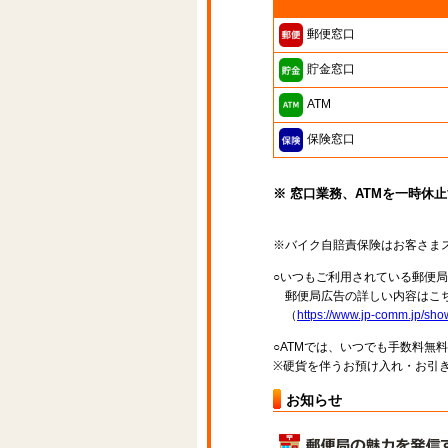
郵便窓口
貯金窓口
ATM
保険窓口
※ 窓口業務、ATMを一時休
※バイク自賠責保険はお客さま
○いつもご利用されている郵便
郵便局広告の詳しい内容はこち
（
https://www.jp-comm.jp/s
○ATMでは、いつでも手数料無
※硬貨を伴うお預け入れ・お引き
お知らせ