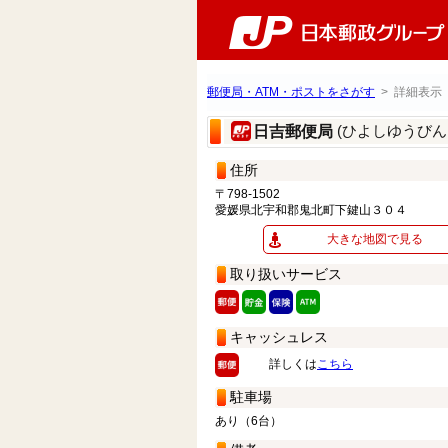
郵便局・ATM・ポストをさがす
> 詳細表示
(ひよしゆうびん
日吉郵便局
住所
〒798-1502
愛媛県北宇和郡鬼北町下鍵山３０４
大きな地図で見る
取り扱いサービス
キャッシュレス
詳しくは
こちら
駐車場
あり（6台）