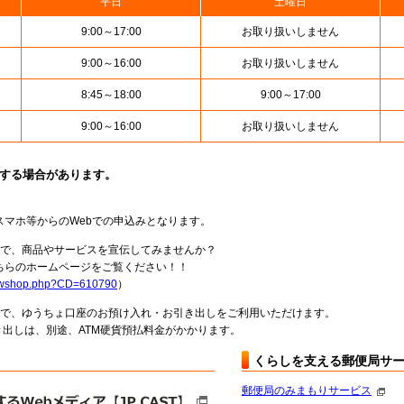
平日
土曜日
9:00～17:00
お取り扱いしません
9:00～16:00
お取り扱いしません
8:45～18:00
9:00～17:00
9:00～16:00
お取り扱いしません
止する場合があります。
スマホ等からのWebでの申込みとなります。
局で、商品やサービスを宣伝してみませんか？
らのホームページをご覧ください！！
howshop.php?CD=610790
）
料で、ゆうちょ口座のお預け入れ・お引き出しをご利用いただけます。
出しは、別途、ATM硬貨預払料金がかかります。
くらしを支える郵便局サ
郵便局のみまもりサービス