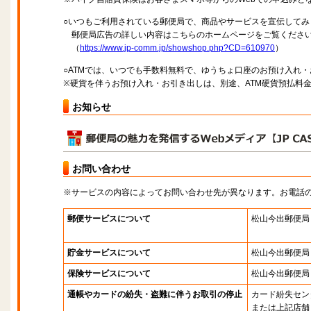
○いつもご利用されている郵便局で、商品やサービスを宣伝してみ
郵便局広告の詳しい内容はこちらのホームページをご覧くださ
（
https://www.jp-comm.jp/showshop.php?CD=610970
）
○ATMでは、いつでも手数料無料で、ゆうちょ口座のお預け入れ
※硬貨を伴うお預け入れ・お引き出しは、別途、ATM硬貨預払料
お知らせ
お問い合わせ
※サービスの内容によってお問い合わせ先が異なります。お電話
郵便サービスについて
松山今出郵便局
貯金サービスについて
松山今出郵便局
保険サービスについて
松山今出郵便局
通帳やカードの紛失・盗難に伴うお取引の停止
カード紛失セン
または上記店舗