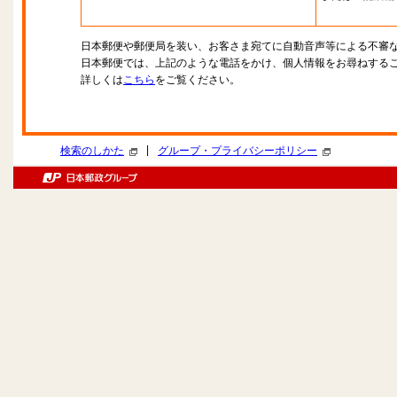
日本郵便や郵便局を装い、お客さま宛てに自動音声等による不審
日本郵便では、上記のような電話をかけ、個人情報をお尋ねする
詳しくは
こちら
をご覧ください。
|
検索のしかた
グループ・プライバシーポリシー