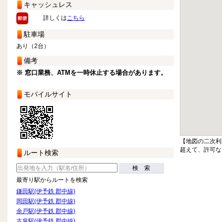
キャッシュレス
詳しくは
こちら
駐車場
あり（2台）
備考
※ 窓口業務、ATMを一時休止する場合があります。
モバイルサイト
【地図の二次利
超えて、許可な
ルート検索
検 索
最寄り駅からルートを検索
鎌田駅(伊予鉄 郡中線)
岡田駅(伊予鉄 郡中線)
余戸駅(伊予鉄 郡中線)
古泉駅(伊予鉄 郡中線)