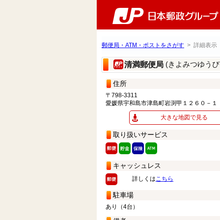
郵便局・ATM・ポストをさがす
> 詳細表示
(きよみつゆうび
清満郵便局
住所
〒798-3311
愛媛県宇和島市津島町岩渕甲１２６０－１
大きな地図で見る
取り扱いサービス
キャッシュレス
詳しくは
こちら
駐車場
あり（4台）