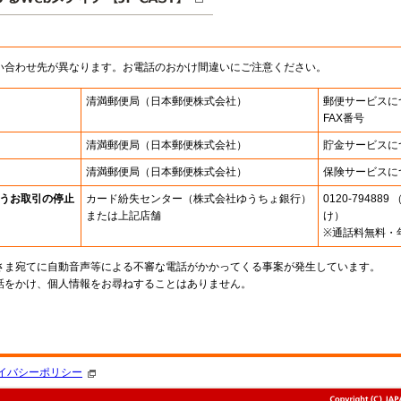
い合わせ先が異なります。お電話のおかけ間違いにご注意ください。
清満郵便局
（日本郵便株式会社）
郵便サービスに
FAX番号
清満郵便局
（日本郵便株式会社）
貯金サービスに
清満郵便局
（日本郵便株式会社）
保険サービスに
うお取引の停止
カード紛失センター
（株式会社ゆうちょ銀行）
0120-7948
または上記店舗
け）
※通話料無料・
さま宛てに自動音声等による不審な電話がかかってくる事案が発生しています。
話をかけ、個人情報をお尋ねすることはありません。
。
イバシーポリシー