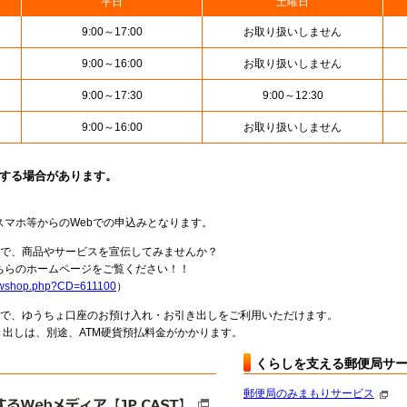
平日
土曜日
9:00～17:00
お取り扱いしません
9:00～16:00
お取り扱いしません
9:00～17:30
9:00～12:30
9:00～16:00
お取り扱いしません
止する場合があります。
スマホ等からのWebでの申込みとなります。
局で、商品やサービスを宣伝してみませんか？
らのホームページをご覧ください！！
howshop.php?CD=611100
）
料で、ゆうちょ口座のお預け入れ・お引き出しをご利用いただけます。
出しは、別途、ATM硬貨預払料金がかかります。
くらしを支える郵便局サ
郵便局のみまもりサービス