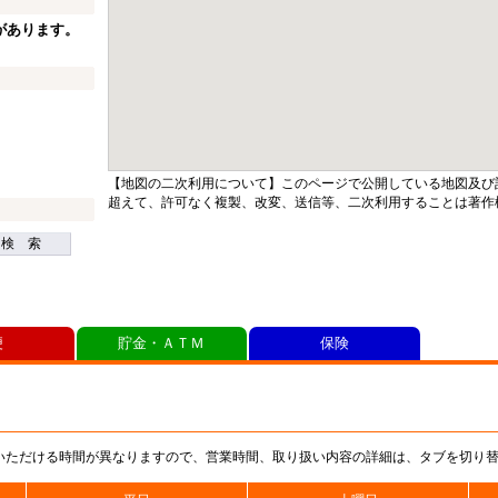
があります。
【地図の二次利用について】このページで公開している地図及び
超えて、許可なく複製、改変、送信等、二次利用することは著作
検 索
便
貯金・ＡＴＭ
保険
いただける時間が異なりますので、営業時間、取り扱い内容の詳細は、タブを切り