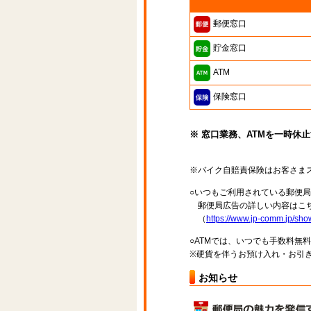
郵便窓口
貯金窓口
ATM
保険窓口
※ 窓口業務、ATMを一時休
※バイク自賠責保険はお客さま
○いつもご利用されている郵便
郵便局広告の詳しい内容はこち
（
https://www.jp-comm.jp/s
○ATMでは、いつでも手数料無
※硬貨を伴うお預け入れ・お引き
お知らせ