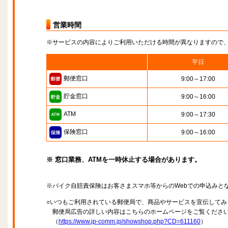
営業時間
※サービスの内容によりご利用いただける時間が異なりますので
平日
郵便窓口
9:00～17:00
貯金窓口
9:00～16:00
ATM
9:00～17:30
保険窓口
9:00～16:00
※ 窓口業務、ATMを一時休止する場合があります。
※バイク自賠責保険はお客さまスマホ等からのWebでの申込みと
○いつもご利用されている郵便局で、商品やサービスを宣伝してみ
郵便局広告の詳しい内容はこちらのホームページをご覧くださ
（
https://www.jp-comm.jp/showshop.php?CD=611160
）