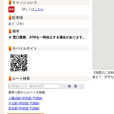
キャッシュレス
詳しくは
こちら
駐車場
あり（2台）
備考
※ 窓口業務、ATMを一時休止する場合があります。
モバイルサイト
【地図の二次利
超えて、許可な
ルート検索
検 索
最寄り駅からルートを検索
八幡浜駅(JR四国 予讃線)
千丈駅(JR四国 予讃線)
双岩駅(JR四国 予讃線)